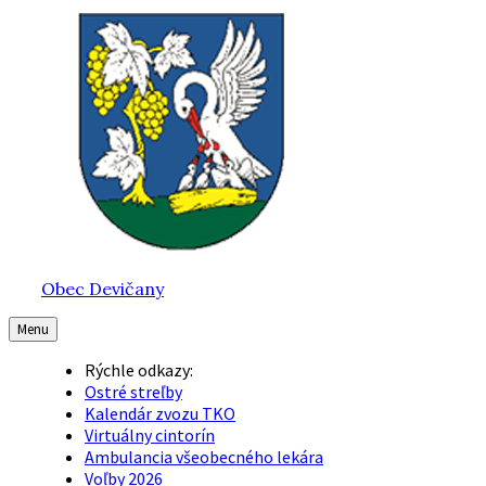
Preskočiť
Preskočiť
Preskočiť
na
na
na
obsah
hlavnú
pätičku
navigáciu
Obec Devičany
Menu
Rýchle odkazy:
Ostré streľby
Kalendár zvozu TKO
Virtuálny cintorín
Ambulancia všeobecného lekára
Voľby 2026