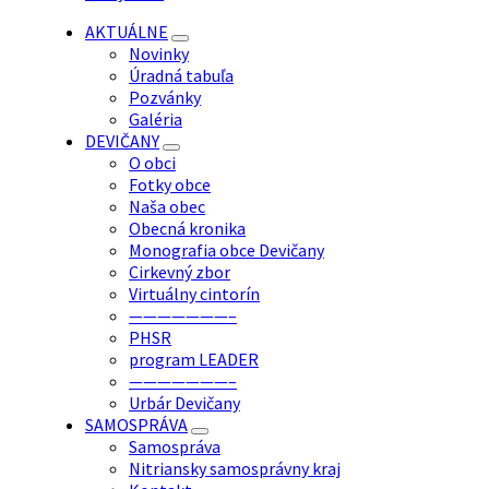
AKTUÁLNE
Novinky
Úradná tabuľa
Pozvánky
Galéria
DEVIČANY
O obci
Fotky obce
Naša obec
Obecná kronika
Monografia obce Devičany
Cirkevný zbor
Virtuálny cintorín
———————–
PHSR
program LEADER
———————–
Urbár Devičany
SAMOSPRÁVA
Samospráva
Nitriansky samosprávny kraj