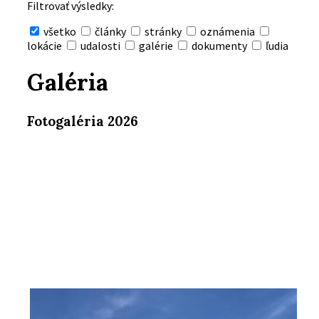
Filtrovať výsledky:
všetko
články
stránky
oznámenia
lokácie
udalosti
galérie
dokumenty
ľudia
Skryť
vyhľadávanie
Galéria
Fotogaléria 2026