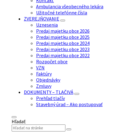
Kontakt
Ambulancia všeobecného lekára
Užitočné telefónne čísla
ZVEREJŇOVANIE
Uznesenia
Predaj majetku obce 2026
Predaj majetku obce 2025
Predaj majetku obce 2024
Predaj majetku obce 2023
Predaj majetku obce 2022
Rozpočet obce
VZN
Faktúry
Objednávky
Zmluvy
DOKUMENTY – TLAČIVÁ
Prehľad tlačív
Stavebný úrad – Ako postupovať
Hľadať: