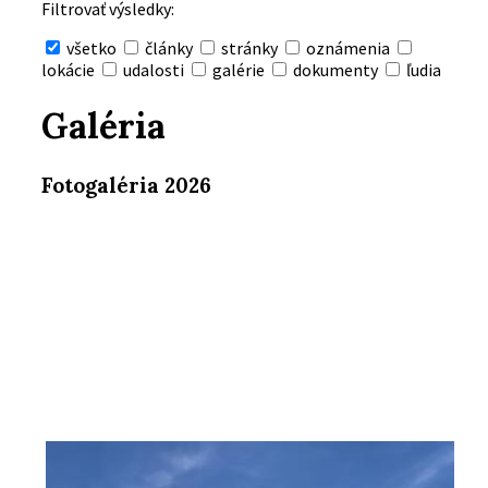
Filtrovať výsledky:
všetko
články
stránky
oznámenia
lokácie
udalosti
galérie
dokumenty
ľudia
Skryť
vyhľadávanie
Galéria
Fotogaléria 2026