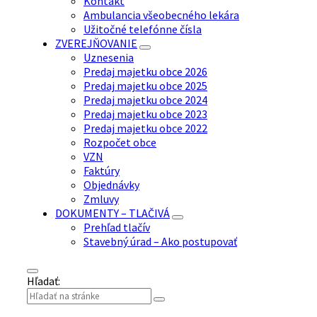
Kontakt
Ambulancia všeobecného lekára
Užitočné telefónne čísla
ZVEREJŇOVANIE
Uznesenia
Predaj majetku obce 2026
Predaj majetku obce 2025
Predaj majetku obce 2024
Predaj majetku obce 2023
Predaj majetku obce 2022
Rozpočet obce
VZN
Faktúry
Objednávky
Zmluvy
DOKUMENTY – TLAČIVÁ
Prehľad tlačív
Stavebný úrad – Ako postupovať
Hľadať: