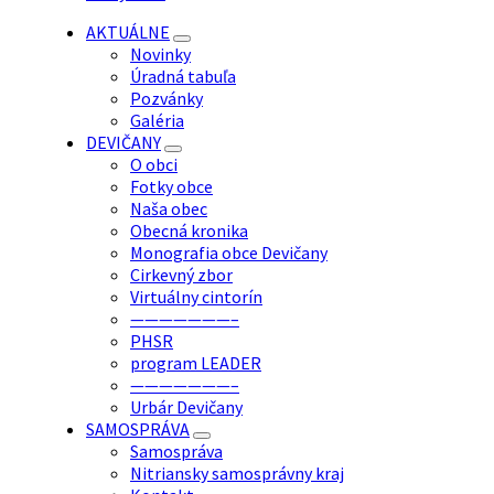
AKTUÁLNE
Novinky
Úradná tabuľa
Pozvánky
Galéria
DEVIČANY
O obci
Fotky obce
Naša obec
Obecná kronika
Monografia obce Devičany
Cirkevný zbor
Virtuálny cintorín
———————–
PHSR
program LEADER
———————–
Urbár Devičany
SAMOSPRÁVA
Samospráva
Nitriansky samosprávny kraj