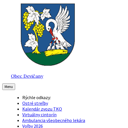
Preskočiť
Preskočiť
Preskočiť
na
na
na
obsah
hlavnú
pätičku
navigáciu
Obec Devičany
Menu
Rýchle odkazy:
Ostré streľby
Kalendár zvozu TKO
Virtuálny cintorín
Ambulancia všeobecného lekára
Voľby 2026