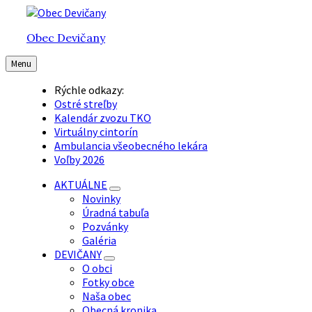
Preskočiť
Preskočiť
Preskočiť
na
na
na
Obec Devičany
obsah
hlavnú
pätičku
navigáciu
Menu
Rýchle odkazy:
Ostré streľby
Kalendár zvozu TKO
Virtuálny cintorín
Ambulancia všeobecného lekára
Voľby 2026
AKTUÁLNE
Novinky
Úradná tabuľa
Pozvánky
Galéria
DEVIČANY
O obci
Fotky obce
Naša obec
Obecná kronika