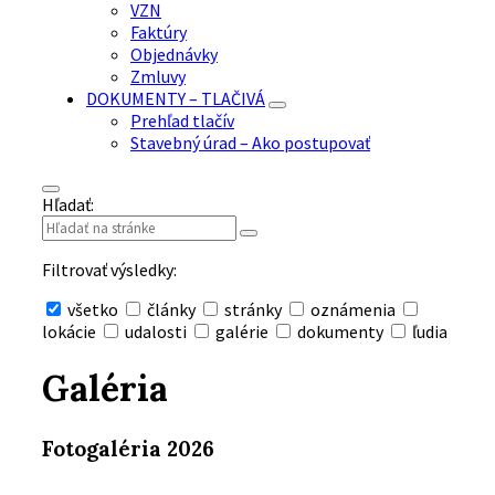
VZN
Faktúry
Objednávky
Zmluvy
DOKUMENTY – TLAČIVÁ
Prehľad tlačív
Stavebný úrad – Ako postupovať
Hľadať:
Filtrovať výsledky:
všetko
články
stránky
oznámenia
lokácie
udalosti
galérie
dokumenty
ľudia
Skryť
vyhľadávanie
Galéria
Fotogaléria 2026