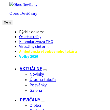
Preskočiť
Preskočiť
Preskočiť
na
na
na
Obec Devičany
obsah
hlavnú
pätičku
navigáciu
Menu
Rýchle odkazy:
Ostré streľby
Kalendár zvozu TKO
Virtuálny cintorín
Ambulancia všeobecného lekára
Voľby 2026
AKTUÁLNE
Novinky
Úradná tabuľa
Pozvánky
Galéria
DEVIČANY
O obci