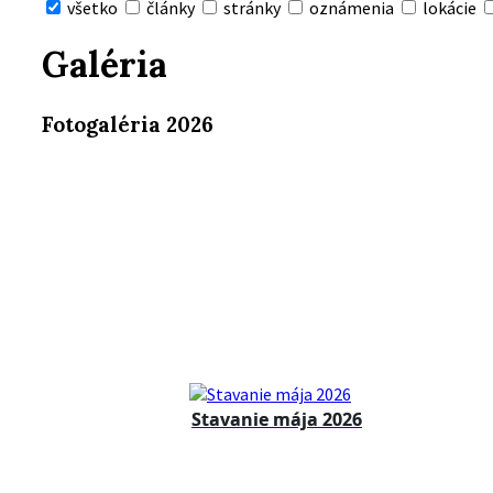
všetko
články
stránky
oznámenia
lokácie
Skryť
vyhľadávanie
Galéria
Fotogaléria 2026
Stavanie mája 2026