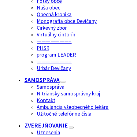
Fotky obce
Naša obec
Obecná kronika
Monografia obce Devičany
Cirkevný zbor
Virtuálny cintorín
———————–
PHSR
program LEADER
———————–
Urbár Devičany
SAMOSPRÁVA
Samospráva
Nitriansky samosprávny kraj
Kontakt
Ambulancia všeobecného lekára
Užitočné telefónne čísla
ZVEREJŇOVANIE
Uznesenia