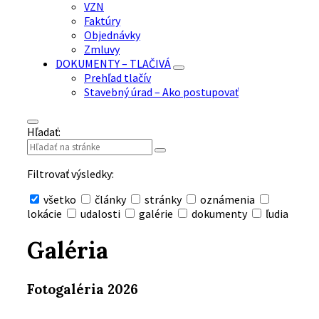
VZN
Faktúry
Objednávky
Zmluvy
DOKUMENTY – TLAČIVÁ
Prehľad tlačív
Stavebný úrad – Ako postupovať
Hľadať:
Filtrovať výsledky:
všetko
články
stránky
oznámenia
lokácie
udalosti
galérie
dokumenty
ľudia
Skryť
vyhľadávanie
Galéria
Fotogaléria 2026