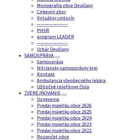
Monografia obce Devičany
Cirkevný zbor
Virtuálny cintorín
———————–
PHSR
program LEADER
———————–
Urbár Devičany
SAMOSPRÁVA
Samospráva
Nitriansky samosprávny kraj
Kontakt
Ambulancia všeobecného lekára
Užitočné telefónne čísla
ZVEREJŇOVANIE
Uznesenia
Predaj majetku obce 2026
Predaj majetku obce 2025
Predaj majetku obce 2024
Predaj majetku obce 2023
Predaj majetku obce 2022
Rozpočet obce