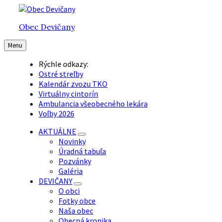
Preskočiť
Preskočiť
Preskočiť
na
na
na
Obec Devičany
obsah
hlavnú
pätičku
navigáciu
Menu
Rýchle odkazy:
Ostré streľby
Kalendár zvozu TKO
Virtuálny cintorín
Ambulancia všeobecného lekára
Voľby 2026
AKTUÁLNE
Novinky
Úradná tabuľa
Pozvánky
Galéria
DEVIČANY
O obci
Fotky obce
Naša obec
Obecná kronika