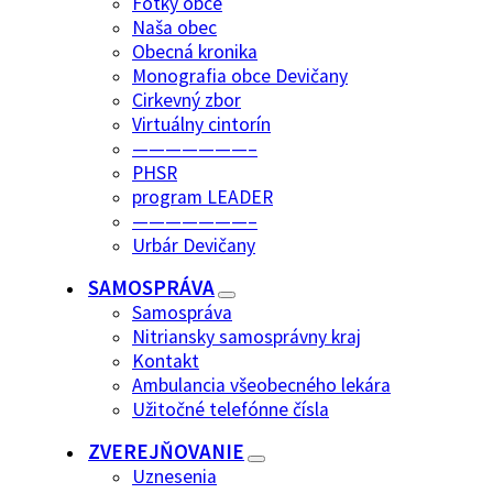
Fotky obce
Naša obec
Obecná kronika
Monografia obce Devičany
Cirkevný zbor
Virtuálny cintorín
———————–
PHSR
program LEADER
———————–
Urbár Devičany
SAMOSPRÁVA
Samospráva
Nitriansky samosprávny kraj
Kontakt
Ambulancia všeobecného lekára
Užitočné telefónne čísla
ZVEREJŇOVANIE
Uznesenia