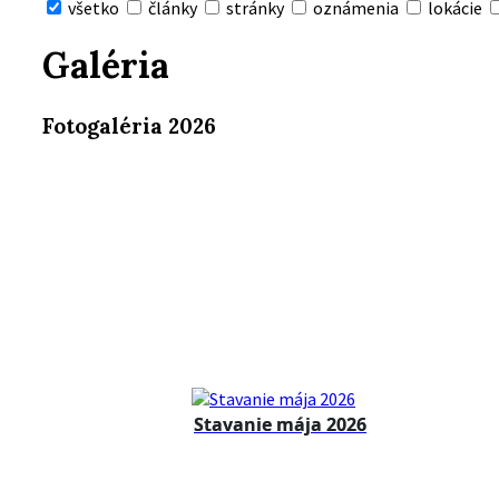
všetko
články
stránky
oznámenia
lokácie
Skryť
vyhľadávanie
Galéria
Fotogaléria 2026
Stavanie mája 2026