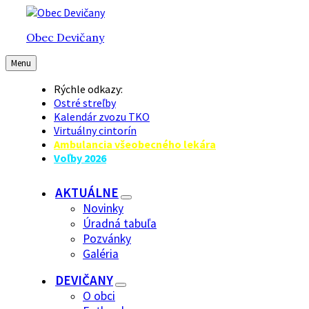
Preskočiť
Preskočiť
Preskočiť
na
na
na
Obec Devičany
obsah
hlavnú
pätičku
navigáciu
Menu
Rýchle odkazy:
Ostré streľby
Kalendár zvozu TKO
Virtuálny cintorín
Ambulancia všeobecného lekára
Voľby 2026
AKTUÁLNE
Novinky
Úradná tabuľa
Pozvánky
Galéria
DEVIČANY
O obci