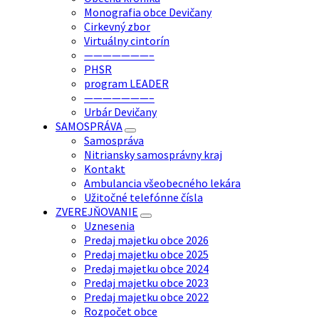
Monografia obce Devičany
Cirkevný zbor
Virtuálny cintorín
———————–
PHSR
program LEADER
———————–
Urbár Devičany
SAMOSPRÁVA
Samospráva
Nitriansky samosprávny kraj
Kontakt
Ambulancia všeobecného lekára
Užitočné telefónne čísla
ZVEREJŇOVANIE
Uznesenia
Predaj majetku obce 2026
Predaj majetku obce 2025
Predaj majetku obce 2024
Predaj majetku obce 2023
Predaj majetku obce 2022
Rozpočet obce