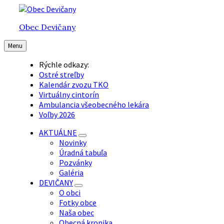
Preskočiť
Preskočiť
Preskočiť
na
na
na
Obec Devičany
obsah
hlavnú
pätičku
navigáciu
Menu
Rýchle odkazy:
Ostré streľby
Kalendár zvozu TKO
Virtuálny cintorín
Ambulancia všeobecného lekára
Voľby 2026
AKTUÁLNE
Novinky
Úradná tabuľa
Pozvánky
Galéria
DEVIČANY
O obci
Fotky obce
Naša obec
Obecná kronika