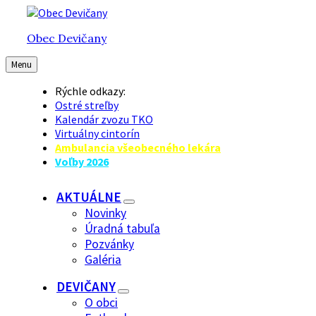
Preskočiť
Preskočiť
Preskočiť
na
na
na
Obec Devičany
obsah
hlavnú
pätičku
navigáciu
Menu
Rýchle odkazy:
Ostré streľby
Kalendár zvozu TKO
Virtuálny cintorín
Ambulancia všeobecného lekára
Voľby 2026
AKTUÁLNE
Novinky
Úradná tabuľa
Pozvánky
Galéria
DEVIČANY
O obci