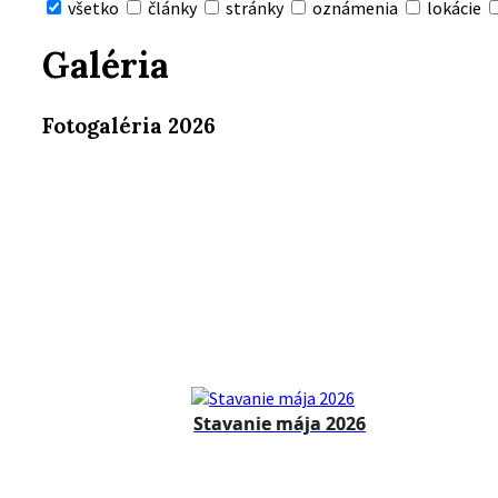
všetko
články
stránky
oznámenia
lokácie
Skryť
vyhľadávanie
Galéria
Fotogaléria 2026
Stavanie mája 2026