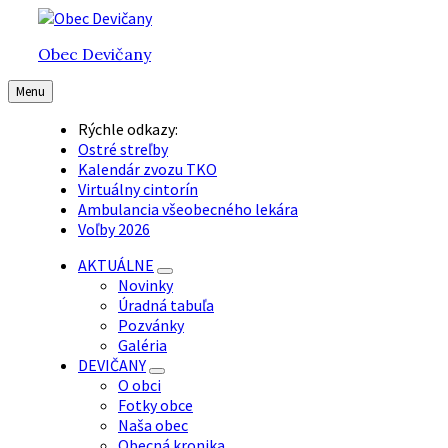
Preskočiť
Preskočiť
Preskočiť
na
na
na
Obec Devičany
obsah
hlavnú
pätičku
navigáciu
Menu
Rýchle odkazy:
Ostré streľby
Kalendár zvozu TKO
Virtuálny cintorín
Ambulancia všeobecného lekára
Voľby 2026
AKTUÁLNE
Novinky
Úradná tabuľa
Pozvánky
Galéria
DEVIČANY
O obci
Fotky obce
Naša obec
Obecná kronika