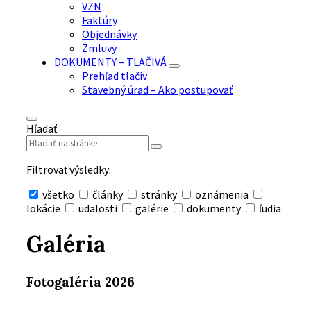
VZN
Faktúry
Objednávky
Zmluvy
DOKUMENTY – TLAČIVÁ
Prehľad tlačív
Stavebný úrad – Ako postupovať
Hľadať:
Filtrovať výsledky:
všetko
články
stránky
oznámenia
lokácie
udalosti
galérie
dokumenty
ľudia
Skryť
vyhľadávanie
Galéria
Fotogaléria 2026