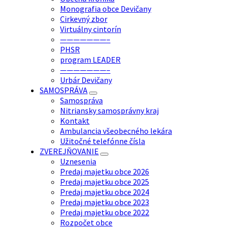
Monografia obce Devičany
Cirkevný zbor
Virtuálny cintorín
———————–
PHSR
program LEADER
———————–
Urbár Devičany
SAMOSPRÁVA
Samospráva
Nitriansky samosprávny kraj
Kontakt
Ambulancia všeobecného lekára
Užitočné telefónne čísla
ZVEREJŇOVANIE
Uznesenia
Predaj majetku obce 2026
Predaj majetku obce 2025
Predaj majetku obce 2024
Predaj majetku obce 2023
Predaj majetku obce 2022
Rozpočet obce