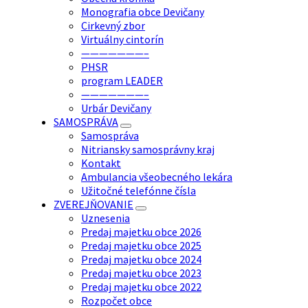
Monografia obce Devičany
Cirkevný zbor
Virtuálny cintorín
———————–
PHSR
program LEADER
———————–
Urbár Devičany
SAMOSPRÁVA
Samospráva
Nitriansky samosprávny kraj
Kontakt
Ambulancia všeobecného lekára
Užitočné telefónne čísla
ZVEREJŇOVANIE
Uznesenia
Predaj majetku obce 2026
Predaj majetku obce 2025
Predaj majetku obce 2024
Predaj majetku obce 2023
Predaj majetku obce 2022
Rozpočet obce