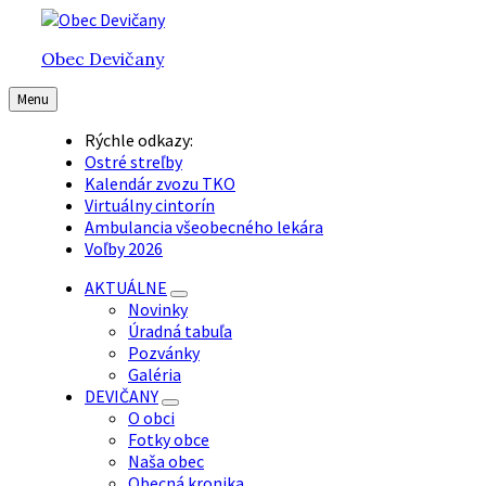
Preskočiť
Preskočiť
Preskočiť
na
na
na
Obec Devičany
obsah
hlavnú
pätičku
navigáciu
Menu
Rýchle odkazy:
Ostré streľby
Kalendár zvozu TKO
Virtuálny cintorín
Ambulancia všeobecného lekára
Voľby 2026
AKTUÁLNE
Novinky
Úradná tabuľa
Pozvánky
Galéria
DEVIČANY
O obci
Fotky obce
Naša obec
Obecná kronika