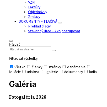
VZN
Faktúry
Objednávky
Zmluvy
DOKUMENTY – TLAČIVÁ
Prehľad tlačív
Stavebný úrad – Ako postupovať
Hľadať:
Filtrovať výsledky:
všetko
články
stránky
oznámenia
lokácie
udalosti
galérie
dokumenty
ľudia
Skryť
vyhľadávanie
Galéria
Fotogaléria 2026