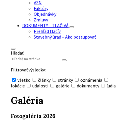
VZN
Faktúry
Objednávky
Zmluvy
DOKUMENTY – TLAČIVÁ
Prehľad tlačív
Stavebný úrad – Ako postupovať
Hľadať:
Filtrovať výsledky:
všetko
články
stránky
oznámenia
lokácie
udalosti
galérie
dokumenty
ľudia
Skryť
vyhľadávanie
Galéria
Fotogaléria 2026