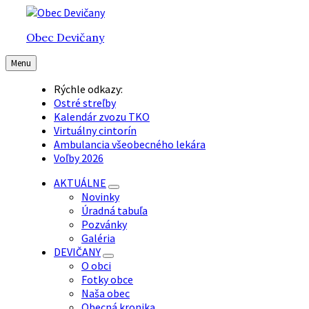
Preskočiť
Preskočiť
Preskočiť
na
na
na
Obec Devičany
obsah
hlavnú
pätičku
navigáciu
Menu
Rýchle odkazy:
Ostré streľby
Kalendár zvozu TKO
Virtuálny cintorín
Ambulancia všeobecného lekára
Voľby 2026
AKTUÁLNE
Novinky
Úradná tabuľa
Pozvánky
Galéria
DEVIČANY
O obci
Fotky obce
Naša obec
Obecná kronika