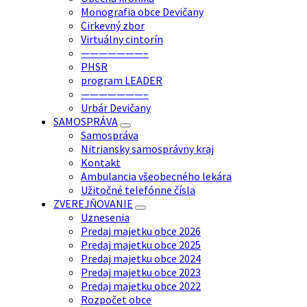
Monografia obce Devičany
Cirkevný zbor
Virtuálny cintorín
———————–
PHSR
program LEADER
———————–
Urbár Devičany
SAMOSPRÁVA
Samospráva
Nitriansky samosprávny kraj
Kontakt
Ambulancia všeobecného lekára
Užitočné telefónne čísla
ZVEREJŇOVANIE
Uznesenia
Predaj majetku obce 2026
Predaj majetku obce 2025
Predaj majetku obce 2024
Predaj majetku obce 2023
Predaj majetku obce 2022
Rozpočet obce