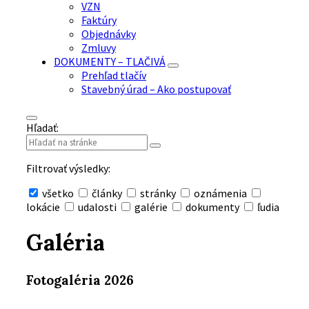
VZN
Faktúry
Objednávky
Zmluvy
DOKUMENTY – TLAČIVÁ
Prehľad tlačív
Stavebný úrad – Ako postupovať
Hľadať:
Filtrovať výsledky:
všetko
články
stránky
oznámenia
lokácie
udalosti
galérie
dokumenty
ľudia
Skryť
vyhľadávanie
Galéria
Fotogaléria 2026