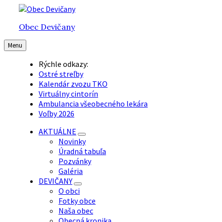
Preskočiť
Preskočiť
Preskočiť
na
na
na
Obec Devičany
obsah
hlavnú
pätičku
navigáciu
Menu
Rýchle odkazy:
Ostré streľby
Kalendár zvozu TKO
Virtuálny cintorín
Ambulancia všeobecného lekára
Voľby 2026
AKTUÁLNE
Novinky
Úradná tabuľa
Pozvánky
Galéria
DEVIČANY
O obci
Fotky obce
Naša obec
Obecná kronika