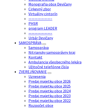
Monografia obce Devičany
Cirkevný zbor
Virtuálny cintorín
———————–
PHSR
program LEADER
———————–
Urbár Devičany
SAMOSPRÁVA
Samospráva
Nitriansky samosprávny kraj
Kontakt
Ambulancia všeobecného lekára
Užitočné telefónne čísla
ZVEREJŇOVANIE
Uznesenia
Predaj majetku obce 2026
Predaj majetku obce 2025
Predaj majetku obce 2024
Predaj majetku obce 2023
Predaj majetku obce 2022
Rozpočet obce