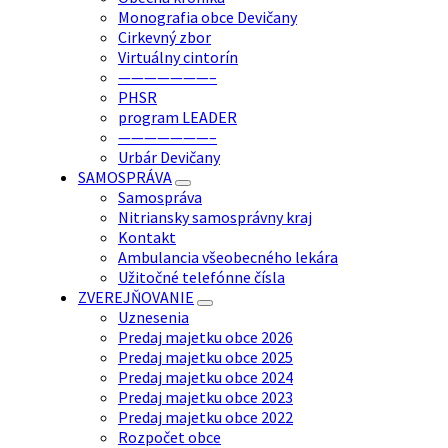
Monografia obce Devičany
Cirkevný zbor
Virtuálny cintorín
———————–
PHSR
program LEADER
———————–
Urbár Devičany
SAMOSPRÁVA
Samospráva
Nitriansky samosprávny kraj
Kontakt
Ambulancia všeobecného lekára
Užitočné telefónne čísla
ZVEREJŇOVANIE
Uznesenia
Predaj majetku obce 2026
Predaj majetku obce 2025
Predaj majetku obce 2024
Predaj majetku obce 2023
Predaj majetku obce 2022
Rozpočet obce