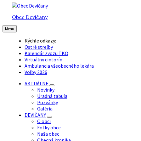
Preskočiť
Preskočiť
Preskočiť
na
na
na
Obec Devičany
obsah
hlavnú
pätičku
navigáciu
Menu
Rýchle odkazy:
Ostré streľby
Kalendár zvozu TKO
Virtuálny cintorín
Ambulancia všeobecného lekára
Voľby 2026
AKTUÁLNE
Novinky
Úradná tabuľa
Pozvánky
Galéria
DEVIČANY
O obci
Fotky obce
Naša obec
Obecná kronika