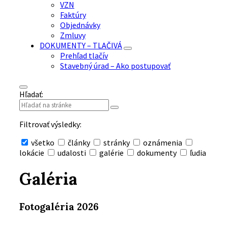
VZN
Faktúry
Objednávky
Zmluvy
DOKUMENTY – TLAČIVÁ
Prehľad tlačív
Stavebný úrad – Ako postupovať
Hľadať:
Filtrovať výsledky:
všetko
články
stránky
oznámenia
lokácie
udalosti
galérie
dokumenty
ľudia
Skryť
vyhľadávanie
Galéria
Fotogaléria 2026