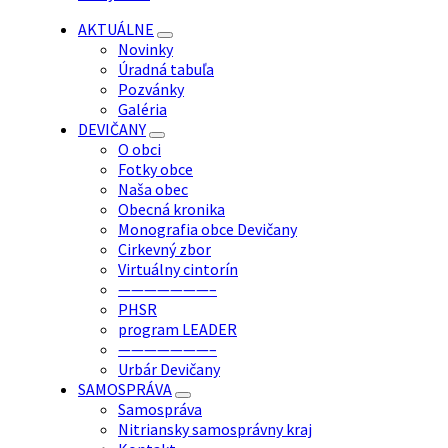
AKTUÁLNE
Novinky
Úradná tabuľa
Pozvánky
Galéria
DEVIČANY
O obci
Fotky obce
Naša obec
Obecná kronika
Monografia obce Devičany
Cirkevný zbor
Virtuálny cintorín
———————–
PHSR
program LEADER
———————–
Urbár Devičany
SAMOSPRÁVA
Samospráva
Nitriansky samosprávny kraj