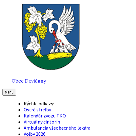
Preskočiť
Preskočiť
Preskočiť
na
na
na
obsah
hlavnú
pätičku
navigáciu
Obec Devičany
Menu
Rýchle odkazy:
Ostré streľby
Kalendár zvozu TKO
Virtuálny cintorín
Ambulancia všeobecného lekára
Voľby 2026