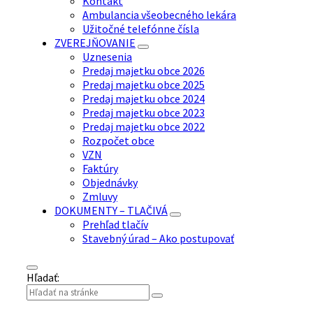
Kontakt
Ambulancia všeobecného lekára
Užitočné telefónne čísla
ZVEREJŇOVANIE
Uznesenia
Predaj majetku obce 2026
Predaj majetku obce 2025
Predaj majetku obce 2024
Predaj majetku obce 2023
Predaj majetku obce 2022
Rozpočet obce
VZN
Faktúry
Objednávky
Zmluvy
DOKUMENTY – TLAČIVÁ
Prehľad tlačív
Stavebný úrad – Ako postupovať
Hľadať: