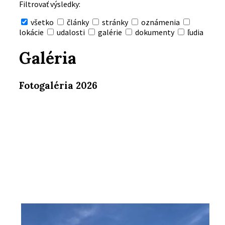
Filtrovať výsledky:
všetko
články
stránky
oznámenia
lokácie
udalosti
galérie
dokumenty
ľudia
Skryť
vyhľadávanie
Galéria
Fotogaléria 2026