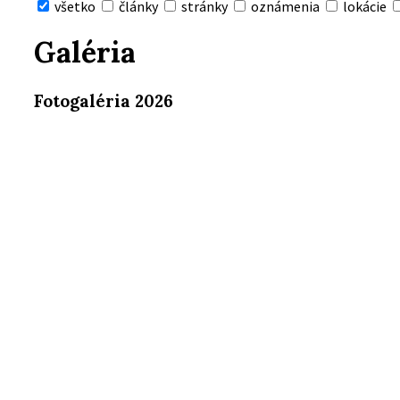
všetko
články
stránky
oznámenia
lokácie
Skryť
vyhľadávanie
Galéria
Fotogaléria 2026