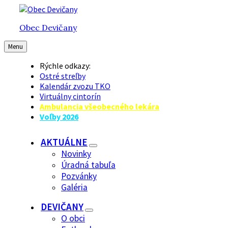
Preskočiť
Preskočiť
Preskočiť
na
na
na
Obec Devičany
obsah
hlavnú
pätičku
navigáciu
Menu
Rýchle odkazy:
Ostré streľby
Kalendár zvozu TKO
Virtuálny cintorín
Ambulancia všeobecného lekára
Voľby 2026
AKTUÁLNE
Novinky
Úradná tabuľa
Pozvánky
Galéria
DEVIČANY
O obci