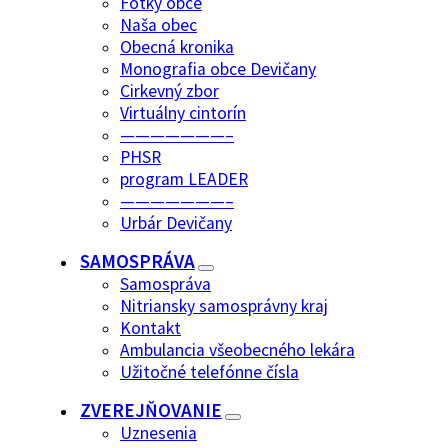
Fotky obce
Naša obec
Obecná kronika
Monografia obce Devičany
Cirkevný zbor
Virtuálny cintorín
———————–
PHSR
program LEADER
———————–
Urbár Devičany
SAMOSPRÁVA
Samospráva
Nitriansky samosprávny kraj
Kontakt
Ambulancia všeobecného lekára
Užitočné telefónne čísla
ZVEREJŇOVANIE
Uznesenia