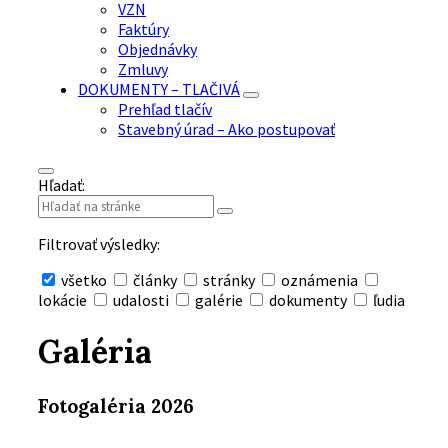
VZN
Faktúry
Objednávky
Zmluvy
DOKUMENTY – TLAČIVÁ
Prehľad tlačív
Stavebný úrad – Ako postupovať
Hľadať:
Filtrovať výsledky:
všetko
články
stránky
oznámenia
lokácie
udalosti
galérie
dokumenty
ľudia
Skryť
vyhľadávanie
Galéria
Fotogaléria 2026