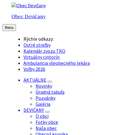
Preskočiť
Preskočiť
Preskočiť
na
na
na
Obec Devičany
obsah
hlavnú
pätičku
navigáciu
Menu
Rýchle odkazy:
Ostré streľby
Kalendár zvozu TKO
Virtuálny cintorín
Ambulancia všeobecného lekára
Voľby 2026
AKTUÁLNE
Novinky
Úradná tabuľa
Pozvánky
Galéria
DEVIČANY
O obci
Fotky obce
Naša obec
Obecná kronika