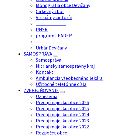
Monografia obce Devičany
Cirkevný zbor
Virtuálny cintorín
———————–
PHSR
program LEADER
———————–
Urbár Devičany
SAMOSPRÁVA
Samospráva
Nitriansky samosprávny kraj
Kontakt
Ambulancia všeobecného lekára
Užitočné telefónne čísla
ZVEREJŇOVANIE
Uznesenia
Predaj majetku obce 2026
Predaj majetku obce 2025
Predaj majetku obce 2024
Predaj majetku obce 2023
Predaj majetku obce 2022
Rozpočet obce