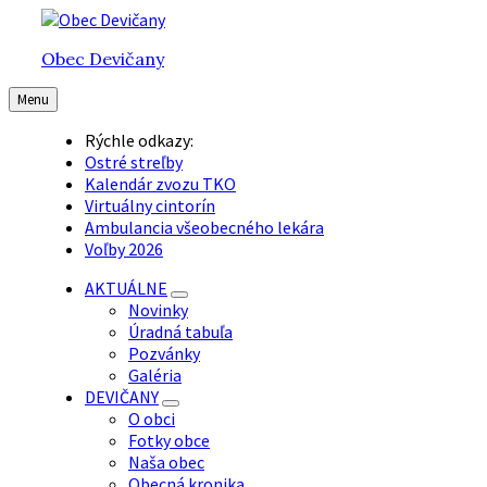
Preskočiť
Preskočiť
Preskočiť
na
na
na
Obec Devičany
obsah
hlavnú
pätičku
navigáciu
Menu
Rýchle odkazy:
Ostré streľby
Kalendár zvozu TKO
Virtuálny cintorín
Ambulancia všeobecného lekára
Voľby 2026
AKTUÁLNE
Novinky
Úradná tabuľa
Pozvánky
Galéria
DEVIČANY
O obci
Fotky obce
Naša obec
Obecná kronika