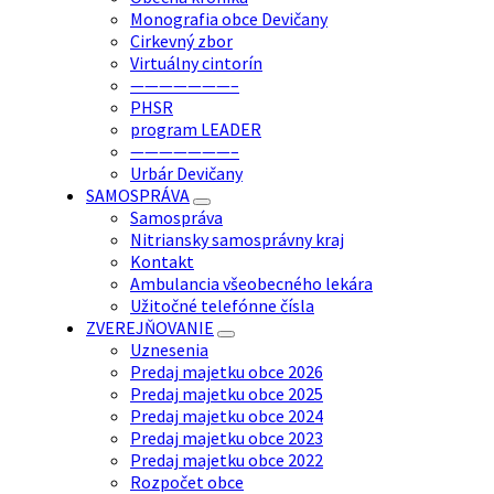
Monografia obce Devičany
Cirkevný zbor
Virtuálny cintorín
———————–
PHSR
program LEADER
———————–
Urbár Devičany
SAMOSPRÁVA
Samospráva
Nitriansky samosprávny kraj
Kontakt
Ambulancia všeobecného lekára
Užitočné telefónne čísla
ZVEREJŇOVANIE
Uznesenia
Predaj majetku obce 2026
Predaj majetku obce 2025
Predaj majetku obce 2024
Predaj majetku obce 2023
Predaj majetku obce 2022
Rozpočet obce