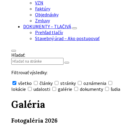
VZN
Faktúry
Objednávky
Zmluvy
DOKUMENTY – TLAČIVÁ
Prehľad tlačív
Stavebný úrad – Ako postupovať
Hľadať:
Filtrovať výsledky:
všetko
články
stránky
oznámenia
lokácie
udalosti
galérie
dokumenty
ľudia
Skryť
vyhľadávanie
Galéria
Fotogaléria 2026