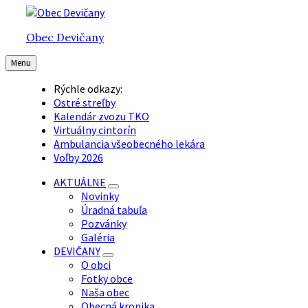
Preskočiť
Preskočiť
Preskočiť
na
na
na
Obec Devičany
obsah
hlavnú
pätičku
navigáciu
Menu
Rýchle odkazy:
Ostré streľby
Kalendár zvozu TKO
Virtuálny cintorín
Ambulancia všeobecného lekára
Voľby 2026
AKTUÁLNE
Novinky
Úradná tabuľa
Pozvánky
Galéria
DEVIČANY
O obci
Fotky obce
Naša obec
Obecná kronika