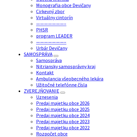
Monografia obce Devičany
Cirkevný zbor
Virtuálny cintorín
———————–
PHSR
program LEADER
———————–
Urbár Devičany
SAMOSPRÁVA
Samospráva
Nitriansky samosprávny kraj
Kontakt
Ambulancia všeobecného lekára
Užitočné telefónne čísla
ZVEREJŇOVANIE
Uznesenia
Predaj majetku obce 2026
Predaj majetku obce 2025
Predaj majetku obce 2024
Predaj majetku obce 2023
Predaj majetku obce 2022
Rozpočet obce