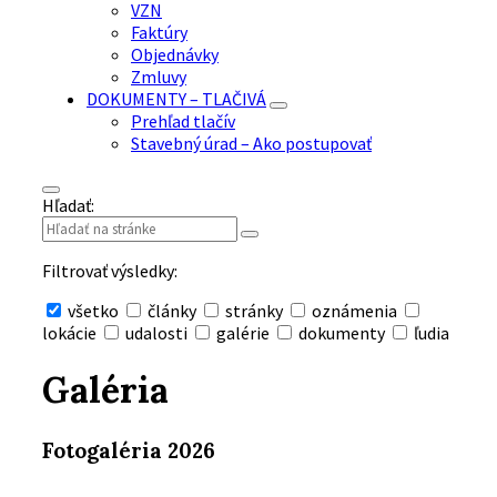
VZN
Faktúry
Objednávky
Zmluvy
DOKUMENTY – TLAČIVÁ
Prehľad tlačív
Stavebný úrad – Ako postupovať
Hľadať:
Filtrovať výsledky:
všetko
články
stránky
oznámenia
lokácie
udalosti
galérie
dokumenty
ľudia
Skryť
vyhľadávanie
Galéria
Fotogaléria 2026