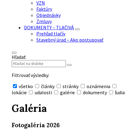
VZN
Faktúry
Objednávky
Zmluvy
DOKUMENTY – TLAČIVÁ
Prehľad tlačív
Stavebný úrad – Ako postupovať
Hľadať:
Filtrovať výsledky:
všetko
články
stránky
oznámenia
lokácie
udalosti
galérie
dokumenty
ľudia
Skryť
vyhľadávanie
Galéria
Fotogaléria 2026