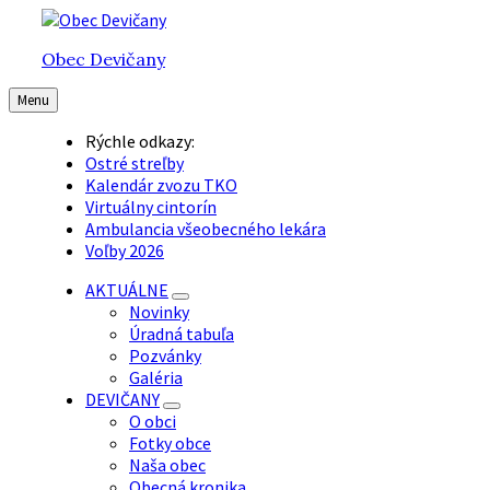
Preskočiť
Preskočiť
Preskočiť
na
na
na
Obec Devičany
obsah
hlavnú
pätičku
navigáciu
Menu
Rýchle odkazy:
Ostré streľby
Kalendár zvozu TKO
Virtuálny cintorín
Ambulancia všeobecného lekára
Voľby 2026
AKTUÁLNE
Novinky
Úradná tabuľa
Pozvánky
Galéria
DEVIČANY
O obci
Fotky obce
Naša obec
Obecná kronika