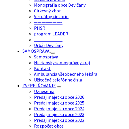
Monografia obce Devičany
Cirkevný zbor
Virtuálny cintorín
———————–
PHSR
program LEADER
———————–
Urbár Devičany
SAMOSPRÁVA
Samospráva
Nitriansky samosprávny kraj
Kontakt
Ambulancia všeobecného lekára
Užitočné telefónne čísla
ZVEREJŇOVANIE
Uznesenia
Predaj majetku obce 2026
Predaj majetku obce 2025
Predaj majetku obce 2024
Predaj majetku obce 2023
Predaj majetku obce 2022
Rozpočet obce