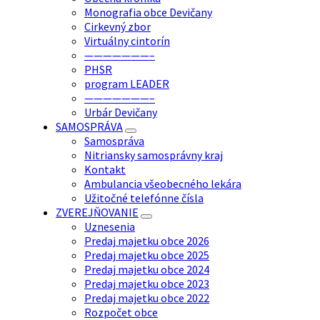
Monografia obce Devičany
Cirkevný zbor
Virtuálny cintorín
———————–
PHSR
program LEADER
———————–
Urbár Devičany
SAMOSPRÁVA
Samospráva
Nitriansky samosprávny kraj
Kontakt
Ambulancia všeobecného lekára
Užitočné telefónne čísla
ZVEREJŇOVANIE
Uznesenia
Predaj majetku obce 2026
Predaj majetku obce 2025
Predaj majetku obce 2024
Predaj majetku obce 2023
Predaj majetku obce 2022
Rozpočet obce