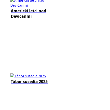
Americkí letci nad
Devičanmi
Tábor susedia 2025