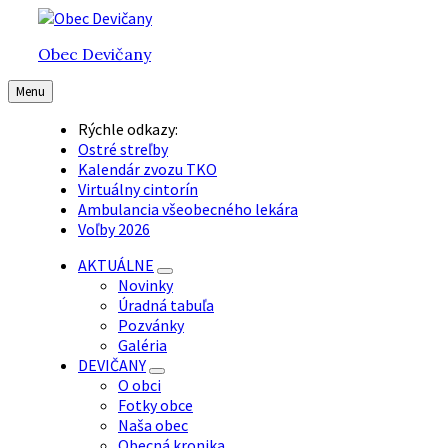
Preskočiť
Preskočiť
Preskočiť
na
na
na
Obec Devičany
obsah
hlavnú
pätičku
navigáciu
Menu
Rýchle odkazy:
Ostré streľby
Kalendár zvozu TKO
Virtuálny cintorín
Ambulancia všeobecného lekára
Voľby 2026
AKTUÁLNE
Novinky
Úradná tabuľa
Pozvánky
Galéria
DEVIČANY
O obci
Fotky obce
Naša obec
Obecná kronika