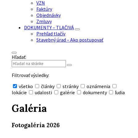
VZN
Faktúry
Objednávky
Zmluvy
DOKUMENTY – TLAČIVÁ
Prehľad tlačív
Stavebný úrad – Ako postupovať
Hľadať:
Filtrovať výsledky:
všetko
články
stránky
oznámenia
lokácie
udalosti
galérie
dokumenty
ľudia
Skryť
vyhľadávanie
Galéria
Fotogaléria 2026