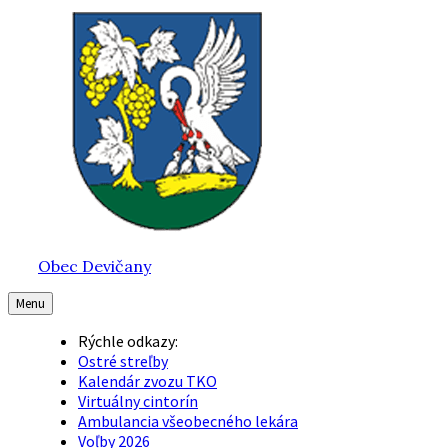
Preskočiť
Preskočiť
Preskočiť
na
na
na
obsah
hlavnú
pätičku
navigáciu
Obec Devičany
Menu
Rýchle odkazy:
Ostré streľby
Kalendár zvozu TKO
Virtuálny cintorín
Ambulancia všeobecného lekára
Voľby 2026