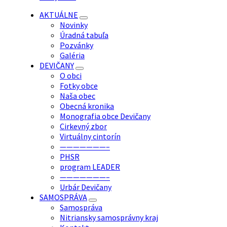
AKTUÁLNE
Novinky
Úradná tabuľa
Pozvánky
Galéria
DEVIČANY
O obci
Fotky obce
Naša obec
Obecná kronika
Monografia obce Devičany
Cirkevný zbor
Virtuálny cintorín
———————–
PHSR
program LEADER
———————–
Urbár Devičany
SAMOSPRÁVA
Samospráva
Nitriansky samosprávny kraj