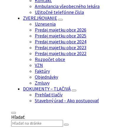
Kontakt
Ambulancia všeobecného lekára
Užitočné telefónne čísla
ZVEREJŇOVANIE
Uznesenia
Predaj majetku obce 2026
Predaj majetku obce 2025
Predaj majetku obce 2024
Predaj majetku obce 2023
Predaj majetku obce 2022
Rozpočet obce
VZN
Faktúry
Objednávky
Zmluvy
DOKUMENTY – TLAČIVÁ
Prehľad tlačív
Stavebný úrad – Ako postupovať
Hľadať: