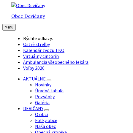
Preskočiť
Preskočiť
Preskočiť
na
na
na
Obec Devičany
obsah
hlavnú
pätičku
navigáciu
Menu
Rýchle odkazy:
Ostré streľby
Kalendár zvozu TKO
Virtuálny cintorín
Ambulancia všeobecného lekára
Voľby 2026
AKTUÁLNE
Novinky
Úradná tabuľa
Pozvánky
Galéria
DEVIČANY
O obci
Fotky obce
Naša obec
Obecná kronika