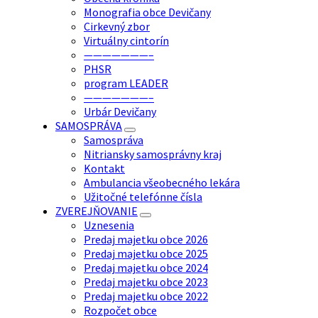
Monografia obce Devičany
Cirkevný zbor
Virtuálny cintorín
———————–
PHSR
program LEADER
———————–
Urbár Devičany
SAMOSPRÁVA
Samospráva
Nitriansky samosprávny kraj
Kontakt
Ambulancia všeobecného lekára
Užitočné telefónne čísla
ZVEREJŇOVANIE
Uznesenia
Predaj majetku obce 2026
Predaj majetku obce 2025
Predaj majetku obce 2024
Predaj majetku obce 2023
Predaj majetku obce 2022
Rozpočet obce