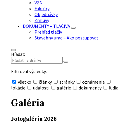
VZN
Faktúry
Objednávky
Zmluvy
DOKUMENTY – TLAČIVÁ
Prehľad tlačív
Stavebný úrad – Ako postupovať
Hľadať:
Filtrovať výsledky:
všetko
články
stránky
oznámenia
lokácie
udalosti
galérie
dokumenty
ľudia
Skryť
vyhľadávanie
Galéria
Fotogaléria 2026