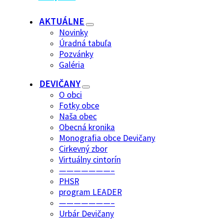
AKTUÁLNE
Novinky
Úradná tabuľa
Pozvánky
Galéria
DEVIČANY
O obci
Fotky obce
Naša obec
Obecná kronika
Monografia obce Devičany
Cirkevný zbor
Virtuálny cintorín
———————–
PHSR
program LEADER
———————–
Urbár Devičany