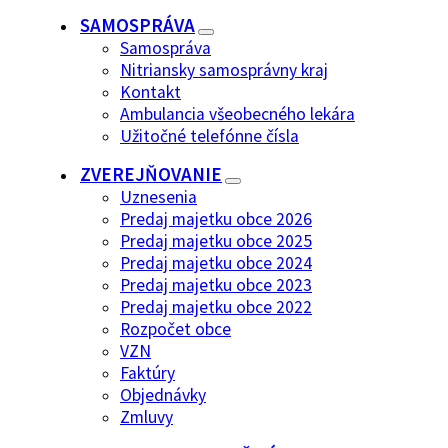
SAMOSPRÁVA
Samospráva
Nitriansky samosprávny kraj
Kontakt
Ambulancia všeobecného lekára
Užitočné telefónne čísla
ZVEREJŇOVANIE
Uznesenia
Predaj majetku obce 2026
Predaj majetku obce 2025
Predaj majetku obce 2024
Predaj majetku obce 2023
Predaj majetku obce 2022
Rozpočet obce
VZN
Faktúry
Objednávky
Zmluvy