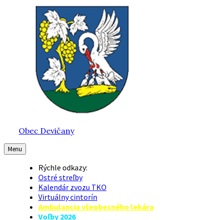
Preskočiť
Preskočiť
Preskočiť
na
na
na
obsah
hlavnú
pätičku
navigáciu
Obec Devičany
Menu
Rýchle odkazy:
Ostré streľby
Kalendár zvozu TKO
Virtuálny cintorín
Ambulancia všeobecného lekára
Voľby 2026