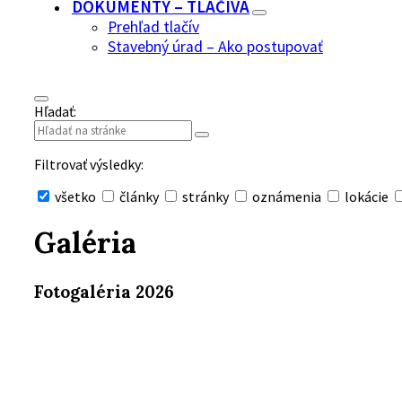
DOKUMENTY – TLAČIVÁ
Prehľad tlačív
Stavebný úrad – Ako postupovať
Hľadať:
Filtrovať výsledky:
všetko
články
stránky
oznámenia
lokácie
Skryť
vyhľadávanie
Galéria
Fotogaléria 2026