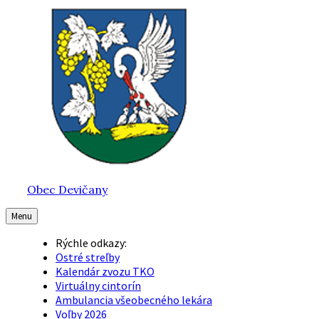
Preskočiť
Preskočiť
Preskočiť
na
na
na
obsah
hlavnú
pätičku
navigáciu
Obec Devičany
Menu
Rýchle odkazy:
Ostré streľby
Kalendár zvozu TKO
Virtuálny cintorín
Ambulancia všeobecného lekára
Voľby 2026