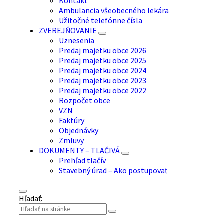
Kontakt
Ambulancia všeobecného lekára
Užitočné telefónne čísla
ZVEREJŇOVANIE
Uznesenia
Predaj majetku obce 2026
Predaj majetku obce 2025
Predaj majetku obce 2024
Predaj majetku obce 2023
Predaj majetku obce 2022
Rozpočet obce
VZN
Faktúry
Objednávky
Zmluvy
DOKUMENTY – TLAČIVÁ
Prehľad tlačív
Stavebný úrad – Ako postupovať
Hľadať: