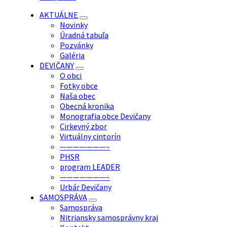
AKTUÁLNE
Novinky
Úradná tabuľa
Pozvánky
Galéria
DEVIČANY
O obci
Fotky obce
Naša obec
Obecná kronika
Monografia obce Devičany
Cirkevný zbor
Virtuálny cintorín
———————–
PHSR
program LEADER
———————–
Urbár Devičany
SAMOSPRÁVA
Samospráva
Nitriansky samosprávny kraj