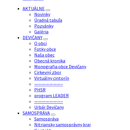
AKTUÁLNE
Novinky
Úradná tabuľa
Pozvánky
Galéria
DEVIČANY
O obci
Fotky obce
Naša obec
Obecná kronika
Monografia obce Devičany
Cirkevný zbor
Virtuálny cintorín
———————–
PHSR
program LEADER
———————–
Urbár Devičany
SAMOSPRÁVA
Samospráva
Nitriansky samosprávny kraj