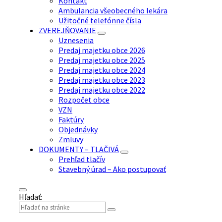
Kontakt
Ambulancia všeobecného lekára
Užitočné telefónne čísla
ZVEREJŇOVANIE
Uznesenia
Predaj majetku obce 2026
Predaj majetku obce 2025
Predaj majetku obce 2024
Predaj majetku obce 2023
Predaj majetku obce 2022
Rozpočet obce
VZN
Faktúry
Objednávky
Zmluvy
DOKUMENTY – TLAČIVÁ
Prehľad tlačív
Stavebný úrad – Ako postupovať
Hľadať: