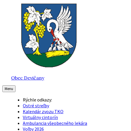
Preskočiť
Preskočiť
Preskočiť
na
na
na
obsah
hlavnú
pätičku
navigáciu
Obec Devičany
Menu
Rýchle odkazy:
Ostré streľby
Kalendár zvozu TKO
Virtuálny cintorín
Ambulancia všeobecného lekára
Voľby 2026