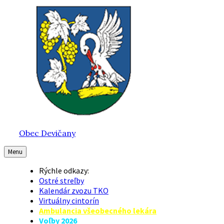
Preskočiť
Preskočiť
Preskočiť
na
na
na
obsah
hlavnú
pätičku
navigáciu
Obec Devičany
Menu
Rýchle odkazy:
Ostré streľby
Kalendár zvozu TKO
Virtuálny cintorín
Ambulancia všeobecného lekára
Voľby 2026