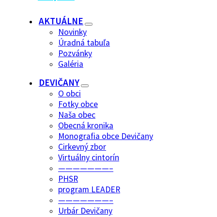
AKTUÁLNE
Novinky
Úradná tabuľa
Pozvánky
Galéria
DEVIČANY
O obci
Fotky obce
Naša obec
Obecná kronika
Monografia obce Devičany
Cirkevný zbor
Virtuálny cintorín
———————–
PHSR
program LEADER
———————–
Urbár Devičany