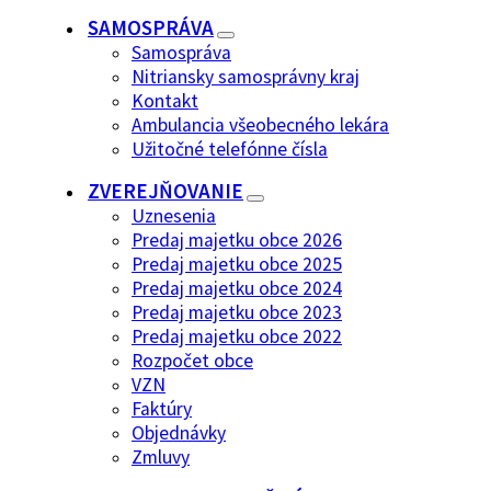
SAMOSPRÁVA
Samospráva
Nitriansky samosprávny kraj
Kontakt
Ambulancia všeobecného lekára
Užitočné telefónne čísla
ZVEREJŇOVANIE
Uznesenia
Predaj majetku obce 2026
Predaj majetku obce 2025
Predaj majetku obce 2024
Predaj majetku obce 2023
Predaj majetku obce 2022
Rozpočet obce
VZN
Faktúry
Objednávky
Zmluvy