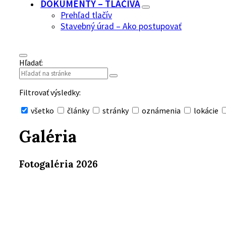
DOKUMENTY – TLAČIVÁ
Prehľad tlačív
Stavebný úrad – Ako postupovať
Hľadať:
Filtrovať výsledky:
všetko
články
stránky
oznámenia
lokácie
Skryť
vyhľadávanie
Galéria
Fotogaléria 2026