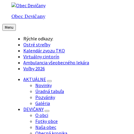
Preskočiť
Preskočiť
Preskočiť
na
na
na
Obec Devičany
obsah
hlavnú
pätičku
navigáciu
Menu
Rýchle odkazy:
Ostré streľby
Kalendár zvozu TKO
Virtuálny cintorín
Ambulancia všeobecného lekára
Voľby 2026
AKTUÁLNE
Novinky
Úradná tabuľa
Pozvánky
Galéria
DEVIČANY
O obci
Fotky obce
Naša obec
Obecná kronika