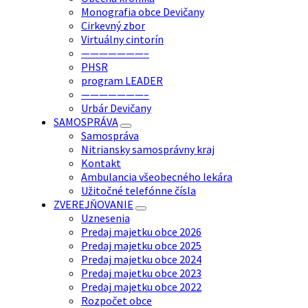
Monografia obce Devičany
Cirkevný zbor
Virtuálny cintorín
———————–
PHSR
program LEADER
———————–
Urbár Devičany
SAMOSPRÁVA
Samospráva
Nitriansky samosprávny kraj
Kontakt
Ambulancia všeobecného lekára
Užitočné telefónne čísla
ZVEREJŇOVANIE
Uznesenia
Predaj majetku obce 2026
Predaj majetku obce 2025
Predaj majetku obce 2024
Predaj majetku obce 2023
Predaj majetku obce 2022
Rozpočet obce