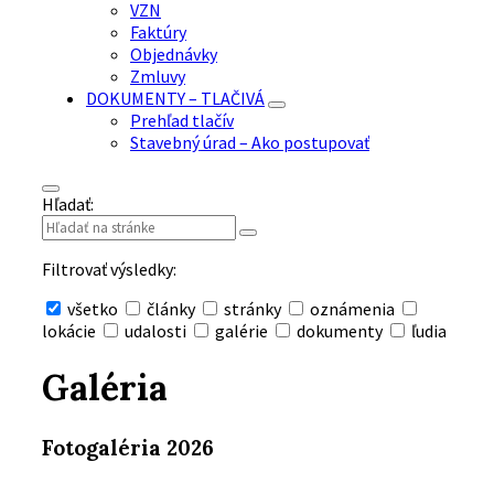
VZN
Faktúry
Objednávky
Zmluvy
DOKUMENTY – TLAČIVÁ
Prehľad tlačív
Stavebný úrad – Ako postupovať
Hľadať:
Filtrovať výsledky:
všetko
články
stránky
oznámenia
lokácie
udalosti
galérie
dokumenty
ľudia
Skryť
vyhľadávanie
Galéria
Fotogaléria 2026