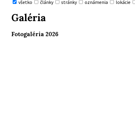
všetko
články
stránky
oznámenia
lokácie
Skryť
vyhľadávanie
Galéria
Fotogaléria 2026