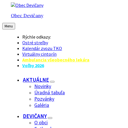
Preskočiť
Preskočiť
Preskočiť
na
na
na
Obec Devičany
obsah
hlavnú
pätičku
navigáciu
Menu
Rýchle odkazy:
Ostré streľby
Kalendár zvozu TKO
Virtuálny cintorín
Ambulancia všeobecného lekára
Voľby 2026
AKTUÁLNE
Novinky
Úradná tabuľa
Pozvánky
Galéria
DEVIČANY
O obci