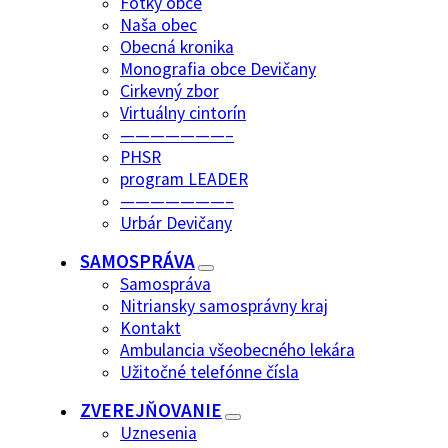
Fotky obce
Naša obec
Obecná kronika
Monografia obce Devičany
Cirkevný zbor
Virtuálny cintorín
———————–
PHSR
program LEADER
———————–
Urbár Devičany
SAMOSPRÁVA
Samospráva
Nitriansky samosprávny kraj
Kontakt
Ambulancia všeobecného lekára
Užitočné telefónne čísla
ZVEREJŇOVANIE
Uznesenia