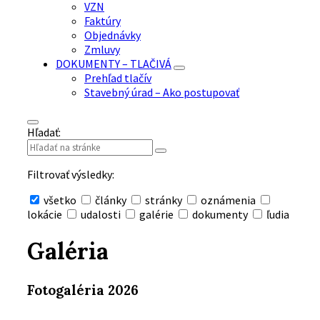
VZN
Faktúry
Objednávky
Zmluvy
DOKUMENTY – TLAČIVÁ
Prehľad tlačív
Stavebný úrad – Ako postupovať
Hľadať:
Filtrovať výsledky:
všetko
články
stránky
oznámenia
lokácie
udalosti
galérie
dokumenty
ľudia
Skryť
vyhľadávanie
Galéria
Fotogaléria 2026