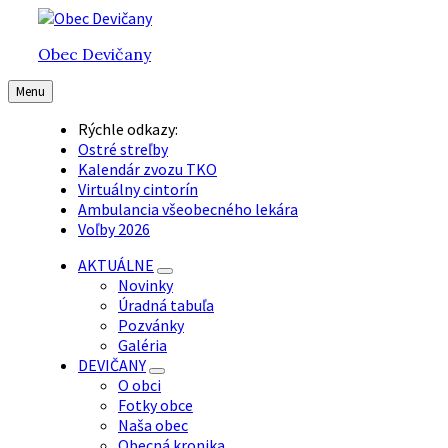
Preskočiť
Preskočiť
Preskočiť
na
na
na
Obec Devičany
obsah
hlavnú
pätičku
navigáciu
Menu
Rýchle odkazy:
Ostré streľby
Kalendár zvozu TKO
Virtuálny cintorín
Ambulancia všeobecného lekára
Voľby 2026
AKTUÁLNE
Novinky
Úradná tabuľa
Pozvánky
Galéria
DEVIČANY
O obci
Fotky obce
Naša obec
Obecná kronika