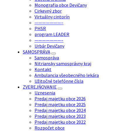
Monografia obce Devičany
Cirkevný zbor
Virtuálny cintorín
———————–
PHSR
program LEADER
———————–
Urbár Devičany
SAMOSPRÁVA
Samospráva
Nitriansky samosprávny kraj
Kontakt
Ambulancia všeobecného lekára
Užitočné telefónne čísla
ZVEREJŇOVANIE
Uznesenia
Predaj majetku obce 2026
Predaj majetku obce 2025
Predaj majetku obce 2024
Predaj majetku obce 2023
Predaj majetku obce 2022
Rozpočet obce