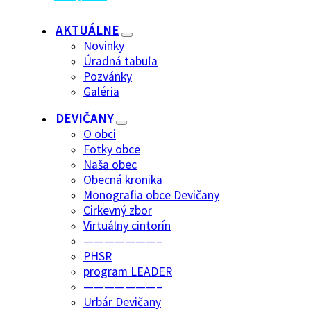
AKTUÁLNE
Novinky
Úradná tabuľa
Pozvánky
Galéria
DEVIČANY
O obci
Fotky obce
Naša obec
Obecná kronika
Monografia obce Devičany
Cirkevný zbor
Virtuálny cintorín
———————–
PHSR
program LEADER
———————–
Urbár Devičany