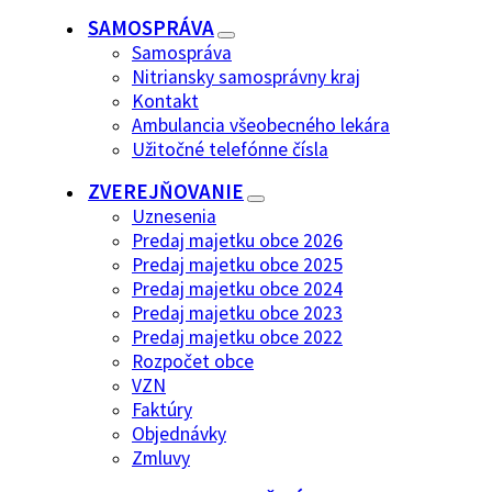
SAMOSPRÁVA
Samospráva
Nitriansky samosprávny kraj
Kontakt
Ambulancia všeobecného lekára
Užitočné telefónne čísla
ZVEREJŇOVANIE
Uznesenia
Predaj majetku obce 2026
Predaj majetku obce 2025
Predaj majetku obce 2024
Predaj majetku obce 2023
Predaj majetku obce 2022
Rozpočet obce
VZN
Faktúry
Objednávky
Zmluvy