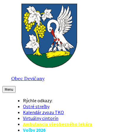
Preskočiť
Preskočiť
Preskočiť
na
na
na
obsah
hlavnú
pätičku
navigáciu
Obec Devičany
Menu
Rýchle odkazy:
Ostré streľby
Kalendár zvozu TKO
Virtuálny cintorín
Ambulancia všeobecného lekára
Voľby 2026