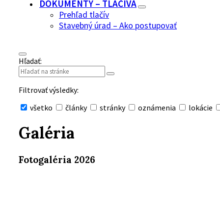
DOKUMENTY – TLAČIVÁ
Prehľad tlačív
Stavebný úrad – Ako postupovať
Hľadať:
Filtrovať výsledky:
všetko
články
stránky
oznámenia
lokácie
Skryť
vyhľadávanie
Galéria
Fotogaléria 2026