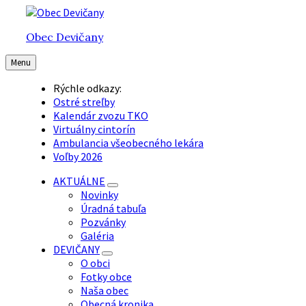
Preskočiť
Preskočiť
Preskočiť
na
na
na
Obec Devičany
obsah
hlavnú
pätičku
navigáciu
Menu
Rýchle odkazy:
Ostré streľby
Kalendár zvozu TKO
Virtuálny cintorín
Ambulancia všeobecného lekára
Voľby 2026
AKTUÁLNE
Novinky
Úradná tabuľa
Pozvánky
Galéria
DEVIČANY
O obci
Fotky obce
Naša obec
Obecná kronika