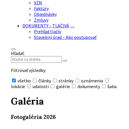
VZN
Faktúry
Objednávky
Zmluvy
DOKUMENTY – TLAČIVÁ
Prehľad tlačív
Stavebný úrad – Ako postupovať
Hľadať:
Filtrovať výsledky:
všetko
články
stránky
oznámenia
lokácie
udalosti
galérie
dokumenty
ľudia
Skryť
vyhľadávanie
Galéria
Fotogaléria 2026