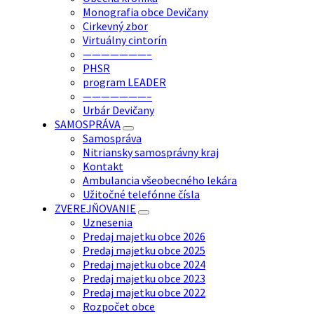
Monografia obce Devičany
Cirkevný zbor
Virtuálny cintorín
———————–
PHSR
program LEADER
———————–
Urbár Devičany
SAMOSPRÁVA
Samospráva
Nitriansky samosprávny kraj
Kontakt
Ambulancia všeobecného lekára
Užitočné telefónne čísla
ZVEREJŇOVANIE
Uznesenia
Predaj majetku obce 2026
Predaj majetku obce 2025
Predaj majetku obce 2024
Predaj majetku obce 2023
Predaj majetku obce 2022
Rozpočet obce