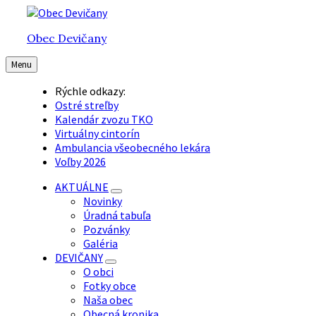
Preskočiť
Preskočiť
Preskočiť
na
na
na
Obec Devičany
obsah
hlavnú
pätičku
navigáciu
Menu
Rýchle odkazy:
Ostré streľby
Kalendár zvozu TKO
Virtuálny cintorín
Ambulancia všeobecného lekára
Voľby 2026
AKTUÁLNE
Novinky
Úradná tabuľa
Pozvánky
Galéria
DEVIČANY
O obci
Fotky obce
Naša obec
Obecná kronika