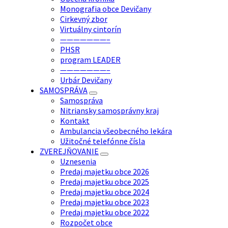
Monografia obce Devičany
Cirkevný zbor
Virtuálny cintorín
———————–
PHSR
program LEADER
———————–
Urbár Devičany
SAMOSPRÁVA
Samospráva
Nitriansky samosprávny kraj
Kontakt
Ambulancia všeobecného lekára
Užitočné telefónne čísla
ZVEREJŇOVANIE
Uznesenia
Predaj majetku obce 2026
Predaj majetku obce 2025
Predaj majetku obce 2024
Predaj majetku obce 2023
Predaj majetku obce 2022
Rozpočet obce