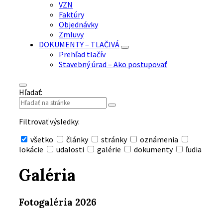
VZN
Faktúry
Objednávky
Zmluvy
DOKUMENTY – TLAČIVÁ
Prehľad tlačív
Stavebný úrad – Ako postupovať
Hľadať:
Filtrovať výsledky:
všetko
články
stránky
oznámenia
lokácie
udalosti
galérie
dokumenty
ľudia
Skryť
vyhľadávanie
Galéria
Fotogaléria 2026