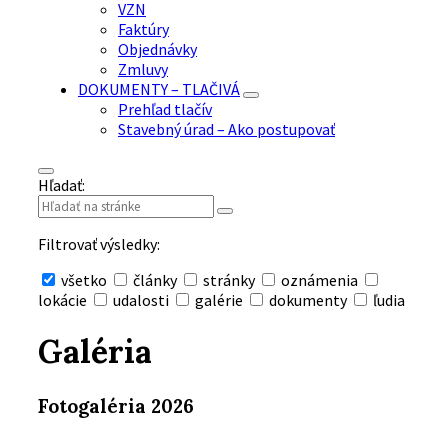
VZN
Faktúry
Objednávky
Zmluvy
DOKUMENTY – TLAČIVÁ
Prehľad tlačív
Stavebný úrad – Ako postupovať
Hľadať:
Filtrovať výsledky:
všetko
články
stránky
oznámenia
lokácie
udalosti
galérie
dokumenty
ľudia
Skryť
vyhľadávanie
Galéria
Fotogaléria 2026