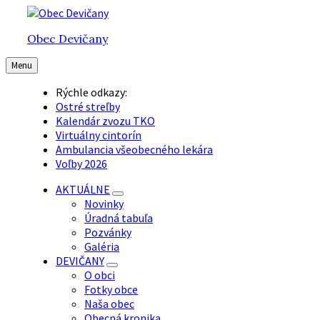
Preskočiť
Preskočiť
Preskočiť
na
na
na
Obec Devičany
obsah
hlavnú
pätičku
navigáciu
Menu
Rýchle odkazy:
Ostré streľby
Kalendár zvozu TKO
Virtuálny cintorín
Ambulancia všeobecného lekára
Voľby 2026
AKTUÁLNE
Novinky
Úradná tabuľa
Pozvánky
Galéria
DEVIČANY
O obci
Fotky obce
Naša obec
Obecná kronika