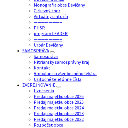
Monografia obce Devičany
Cirkevný zbor
Virtuálny cintorín
———————–
PHSR
program LEADER
———————–
Urbár Devičany
SAMOSPRÁVA
Samospráva
Nitriansky samosprávny kraj
Kontakt
Ambulancia všeobecného lekára
Užitočné telefónne čísla
ZVEREJŇOVANIE
Uznesenia
Predaj majetku obce 2026
Predaj majetku obce 2025
Predaj majetku obce 2024
Predaj majetku obce 2023
Predaj majetku obce 2022
Rozpočet obce