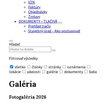
VZN
Faktúry
Objednávky
Zmluvy
DOKUMENTY – TLAČIVÁ
Prehľad tlačív
Stavebný úrad – Ako postupovať
Hľadať:
Filtrovať výsledky:
všetko
články
stránky
oznámenia
lokácie
udalosti
galérie
dokumenty
ľudia
Skryť
vyhľadávanie
Galéria
Fotogaléria 2026