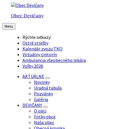
Preskočiť
Preskočiť
Preskočiť
na
na
na
Obec Devičany
obsah
hlavnú
pätičku
navigáciu
Menu
Rýchle odkazy:
Ostré streľby
Kalendár zvozu TKO
Virtuálny cintorín
Ambulancia všeobecného lekára
Voľby 2026
AKTUÁLNE
Novinky
Úradná tabuľa
Pozvánky
Galéria
DEVIČANY
O obci
Fotky obce
Naša obec
Obecná kronika