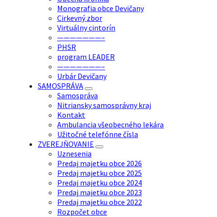
Monografia obce Devičany
Cirkevný zbor
Virtuálny cintorín
———————–
PHSR
program LEADER
———————–
Urbár Devičany
SAMOSPRÁVA
Samospráva
Nitriansky samosprávny kraj
Kontakt
Ambulancia všeobecného lekára
Užitočné telefónne čísla
ZVEREJŇOVANIE
Uznesenia
Predaj majetku obce 2026
Predaj majetku obce 2025
Predaj majetku obce 2024
Predaj majetku obce 2023
Predaj majetku obce 2022
Rozpočet obce