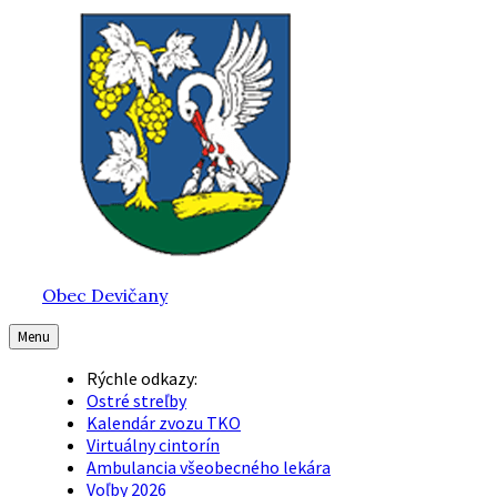
Preskočiť
Preskočiť
Preskočiť
na
na
na
obsah
hlavnú
pätičku
navigáciu
Obec Devičany
Menu
Rýchle odkazy:
Ostré streľby
Kalendár zvozu TKO
Virtuálny cintorín
Ambulancia všeobecného lekára
Voľby 2026