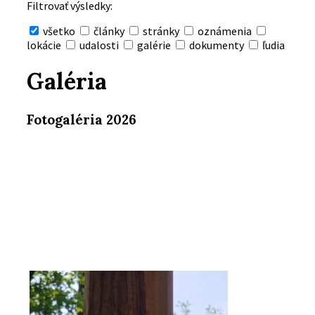
Filtrovať výsledky:
všetko
články
stránky
oznámenia
lokácie
udalosti
galérie
dokumenty
ľudia
Skryť
vyhľadávanie
Galéria
Fotogaléria 2026