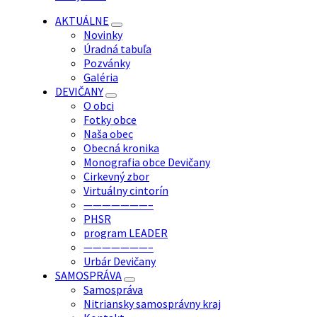
AKTUÁLNE
Novinky
Úradná tabuľa
Pozvánky
Galéria
DEVIČANY
O obci
Fotky obce
Naša obec
Obecná kronika
Monografia obce Devičany
Cirkevný zbor
Virtuálny cintorín
———————–
PHSR
program LEADER
———————–
Urbár Devičany
SAMOSPRÁVA
Samospráva
Nitriansky samosprávny kraj