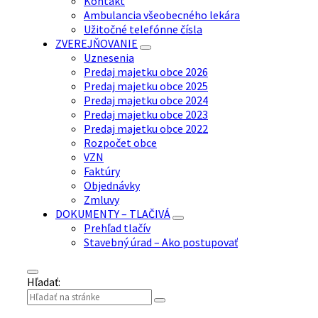
Kontakt
Ambulancia všeobecného lekára
Užitočné telefónne čísla
ZVEREJŇOVANIE
Uznesenia
Predaj majetku obce 2026
Predaj majetku obce 2025
Predaj majetku obce 2024
Predaj majetku obce 2023
Predaj majetku obce 2022
Rozpočet obce
VZN
Faktúry
Objednávky
Zmluvy
DOKUMENTY – TLAČIVÁ
Prehľad tlačív
Stavebný úrad – Ako postupovať
Hľadať: