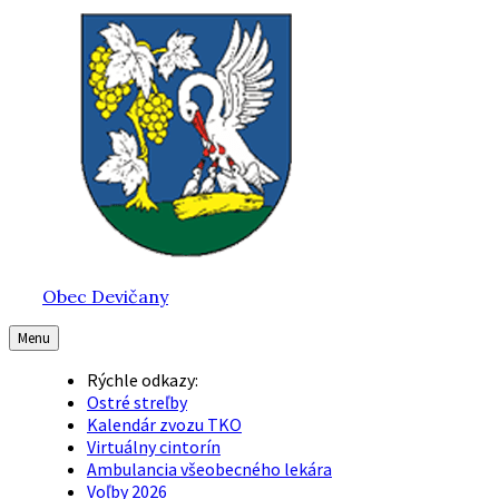
Preskočiť
Preskočiť
Preskočiť
na
na
na
obsah
hlavnú
pätičku
navigáciu
Obec Devičany
Menu
Rýchle odkazy:
Ostré streľby
Kalendár zvozu TKO
Virtuálny cintorín
Ambulancia všeobecného lekára
Voľby 2026