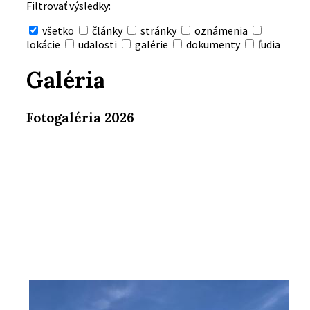
Filtrovať výsledky:
všetko
články
stránky
oznámenia
lokácie
udalosti
galérie
dokumenty
ľudia
Skryť
vyhľadávanie
Galéria
Fotogaléria 2026