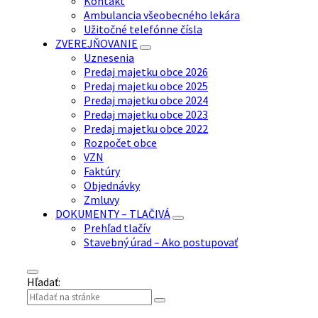
Kontakt
Ambulancia všeobecného lekára
Užitočné telefónne čísla
ZVEREJŇOVANIE
Uznesenia
Predaj majetku obce 2026
Predaj majetku obce 2025
Predaj majetku obce 2024
Predaj majetku obce 2023
Predaj majetku obce 2022
Rozpočet obce
VZN
Faktúry
Objednávky
Zmluvy
DOKUMENTY – TLAČIVÁ
Prehľad tlačív
Stavebný úrad – Ako postupovať
Hľadať: