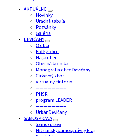
AKTUÁLNE
Novinky
Úradná tabuľa
Pozvánky
Galéria
DEVIČANY
O obci
Fotky obce
Naša obec
Obecná kronika
Monografia obce Devičany
Cirkevný zbor
Virtuálny cintorín
———————–
PHSR
program LEADER
———————–
Urbár Devičany
SAMOSPRÁVA
Samospráva
Nitriansky samosprávny kraj