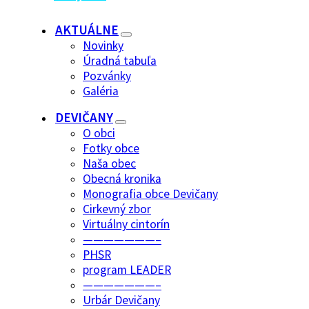
AKTUÁLNE
Novinky
Úradná tabuľa
Pozvánky
Galéria
DEVIČANY
O obci
Fotky obce
Naša obec
Obecná kronika
Monografia obce Devičany
Cirkevný zbor
Virtuálny cintorín
———————–
PHSR
program LEADER
———————–
Urbár Devičany