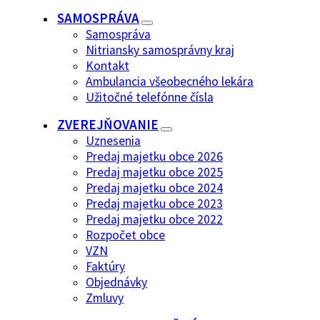
SAMOSPRÁVA
Samospráva
Nitriansky samosprávny kraj
Kontakt
Ambulancia všeobecného lekára
Užitočné telefónne čísla
ZVEREJŇOVANIE
Uznesenia
Predaj majetku obce 2026
Predaj majetku obce 2025
Predaj majetku obce 2024
Predaj majetku obce 2023
Predaj majetku obce 2022
Rozpočet obce
VZN
Faktúry
Objednávky
Zmluvy