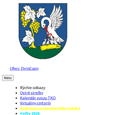
Preskočiť
Preskočiť
Preskočiť
na
na
na
obsah
hlavnú
pätičku
navigáciu
Obec Devičany
Menu
Rýchle odkazy:
Ostré streľby
Kalendár zvozu TKO
Virtuálny cintorín
Ambulancia všeobecného lekára
Voľby 2026