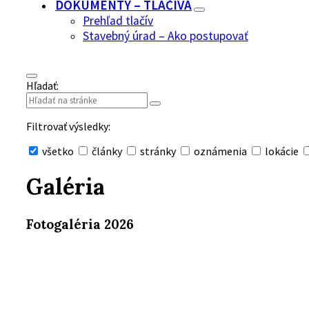
DOKUMENTY – TLAČIVÁ
Prehľad tlačív
Stavebný úrad – Ako postupovať
Hľadať:
Filtrovať výsledky:
všetko
články
stránky
oznámenia
lokácie
Skryť
vyhľadávanie
Galéria
Fotogaléria 2026