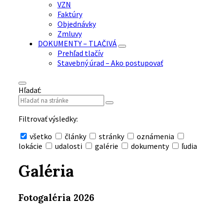
VZN
Faktúry
Objednávky
Zmluvy
DOKUMENTY – TLAČIVÁ
Prehľad tlačív
Stavebný úrad – Ako postupovať
Hľadať:
Filtrovať výsledky:
všetko
články
stránky
oznámenia
lokácie
udalosti
galérie
dokumenty
ľudia
Skryť
vyhľadávanie
Galéria
Fotogaléria 2026