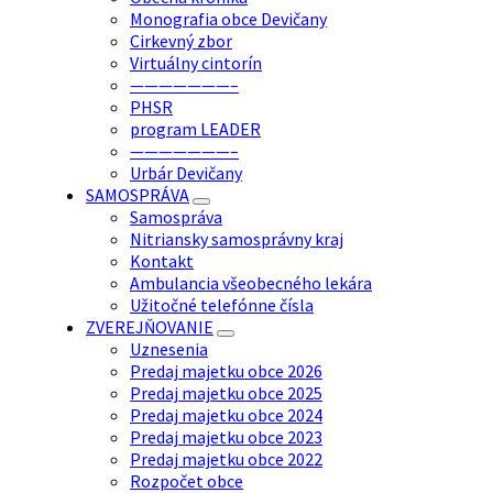
Monografia obce Devičany
Cirkevný zbor
Virtuálny cintorín
———————–
PHSR
program LEADER
———————–
Urbár Devičany
SAMOSPRÁVA
Samospráva
Nitriansky samosprávny kraj
Kontakt
Ambulancia všeobecného lekára
Užitočné telefónne čísla
ZVEREJŇOVANIE
Uznesenia
Predaj majetku obce 2026
Predaj majetku obce 2025
Predaj majetku obce 2024
Predaj majetku obce 2023
Predaj majetku obce 2022
Rozpočet obce