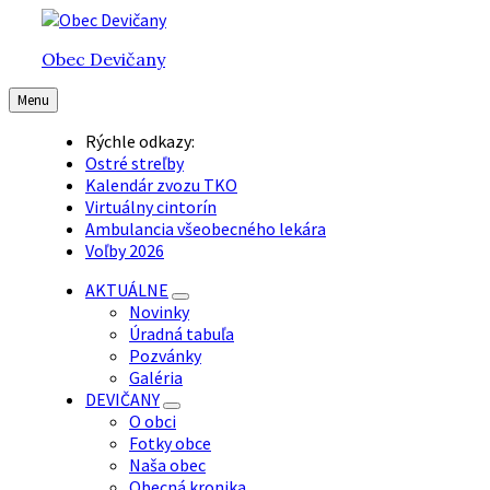
Preskočiť
Preskočiť
Preskočiť
na
na
na
Obec Devičany
obsah
hlavnú
pätičku
navigáciu
Menu
Rýchle odkazy:
Ostré streľby
Kalendár zvozu TKO
Virtuálny cintorín
Ambulancia všeobecného lekára
Voľby 2026
AKTUÁLNE
Novinky
Úradná tabuľa
Pozvánky
Galéria
DEVIČANY
O obci
Fotky obce
Naša obec
Obecná kronika