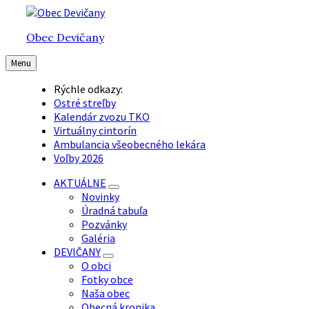
Preskočiť
Preskočiť
Preskočiť
na
na
na
Obec Devičany
obsah
hlavnú
pätičku
navigáciu
Menu
Rýchle odkazy:
Ostré streľby
Kalendár zvozu TKO
Virtuálny cintorín
Ambulancia všeobecného lekára
Voľby 2026
AKTUÁLNE
Novinky
Úradná tabuľa
Pozvánky
Galéria
DEVIČANY
O obci
Fotky obce
Naša obec
Obecná kronika