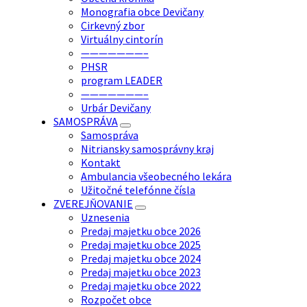
Monografia obce Devičany
Cirkevný zbor
Virtuálny cintorín
———————–
PHSR
program LEADER
———————–
Urbár Devičany
SAMOSPRÁVA
Samospráva
Nitriansky samosprávny kraj
Kontakt
Ambulancia všeobecného lekára
Užitočné telefónne čísla
ZVEREJŇOVANIE
Uznesenia
Predaj majetku obce 2026
Predaj majetku obce 2025
Predaj majetku obce 2024
Predaj majetku obce 2023
Predaj majetku obce 2022
Rozpočet obce