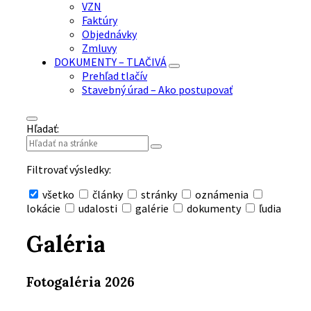
VZN
Faktúry
Objednávky
Zmluvy
DOKUMENTY – TLAČIVÁ
Prehľad tlačív
Stavebný úrad – Ako postupovať
Hľadať:
Filtrovať výsledky:
všetko
články
stránky
oznámenia
lokácie
udalosti
galérie
dokumenty
ľudia
Skryť
vyhľadávanie
Galéria
Fotogaléria 2026