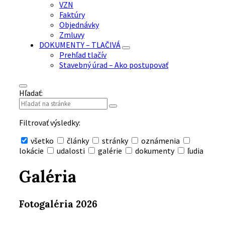
VZN
Faktúry
Objednávky
Zmluvy
DOKUMENTY – TLAČIVÁ
Prehľad tlačív
Stavebný úrad – Ako postupovať
Hľadať:
Filtrovať výsledky:
všetko
články
stránky
oznámenia
lokácie
udalosti
galérie
dokumenty
ľudia
Skryť
vyhľadávanie
Galéria
Fotogaléria 2026