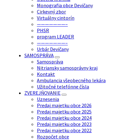
Monografia obce Devičany
Cirkevný zbor
Virtuálny cintorín
———————–
PHSR
program LEADER
———————–
Urbár Devičany
SAMOSPRÁVA
Samospráva
Nitriansky samosprávny kraj
Kontakt
Ambulancia všeobecného lekára
Užitočné telefónne čísla
ZVEREJŇOVANIE
Uznesenia
Predaj majetku obce 2026
Predaj majetku obce 2025
Predaj majetku obce 2024
Predaj majetku obce 2023
Predaj majetku obce 2022
Rozpočet obce