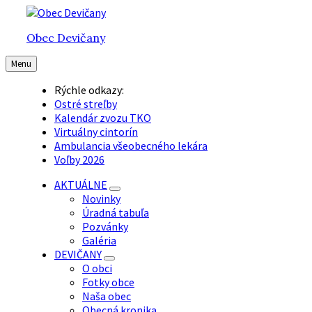
Preskočiť
Preskočiť
Preskočiť
na
na
na
Obec Devičany
obsah
hlavnú
pätičku
navigáciu
Menu
Rýchle odkazy:
Ostré streľby
Kalendár zvozu TKO
Virtuálny cintorín
Ambulancia všeobecného lekára
Voľby 2026
AKTUÁLNE
Novinky
Úradná tabuľa
Pozvánky
Galéria
DEVIČANY
O obci
Fotky obce
Naša obec
Obecná kronika