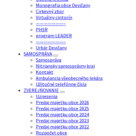
Monografia obce Devičany
Cirkevný zbor
Virtuálny cintorín
———————–
PHSR
program LEADER
———————–
Urbár Devičany
SAMOSPRÁVA
Samospráva
Nitriansky samosprávny kraj
Kontakt
Ambulancia všeobecného lekára
Užitočné telefónne čísla
ZVEREJŇOVANIE
Uznesenia
Predaj majetku obce 2026
Predaj majetku obce 2025
Predaj majetku obce 2024
Predaj majetku obce 2023
Predaj majetku obce 2022
Rozpočet obce