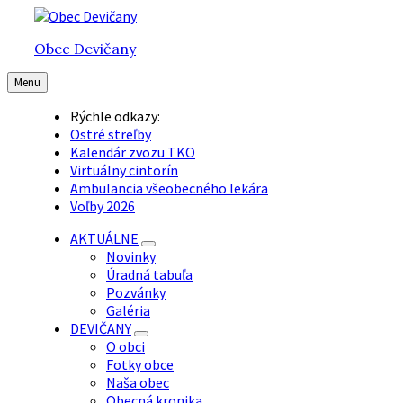
Preskočiť
Preskočiť
Preskočiť
na
na
na
Obec Devičany
obsah
hlavnú
pätičku
navigáciu
Menu
Rýchle odkazy:
Ostré streľby
Kalendár zvozu TKO
Virtuálny cintorín
Ambulancia všeobecného lekára
Voľby 2026
AKTUÁLNE
Novinky
Úradná tabuľa
Pozvánky
Galéria
DEVIČANY
O obci
Fotky obce
Naša obec
Obecná kronika