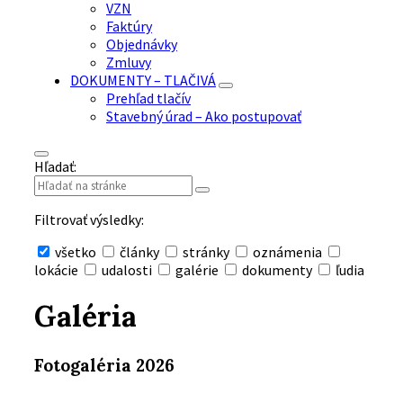
VZN
Faktúry
Objednávky
Zmluvy
DOKUMENTY – TLAČIVÁ
Prehľad tlačív
Stavebný úrad – Ako postupovať
Hľadať:
Filtrovať výsledky:
všetko
články
stránky
oznámenia
lokácie
udalosti
galérie
dokumenty
ľudia
Skryť
vyhľadávanie
Galéria
Fotogaléria 2026