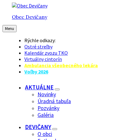
Preskočiť
Preskočiť
Preskočiť
na
na
na
Obec Devičany
obsah
hlavnú
pätičku
navigáciu
Menu
Rýchle odkazy:
Ostré streľby
Kalendár zvozu TKO
Virtuálny cintorín
Ambulancia všeobecného lekára
Voľby 2026
AKTUÁLNE
Novinky
Úradná tabuľa
Pozvánky
Galéria
DEVIČANY
O obci