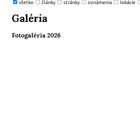
všetko
články
stránky
oznámenia
lokácie
Skryť
vyhľadávanie
Galéria
Fotogaléria 2026