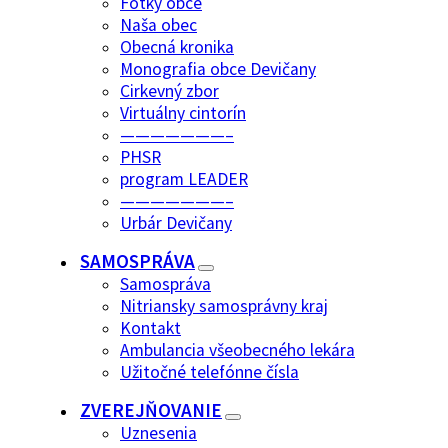
Fotky obce
Naša obec
Obecná kronika
Monografia obce Devičany
Cirkevný zbor
Virtuálny cintorín
———————–
PHSR
program LEADER
———————–
Urbár Devičany
SAMOSPRÁVA
Samospráva
Nitriansky samosprávny kraj
Kontakt
Ambulancia všeobecného lekára
Užitočné telefónne čísla
ZVEREJŇOVANIE
Uznesenia