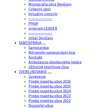
Monografia obce Devičany
Cirkevný zbor
Virtuálny cintorín
———————–
PHSR
program LEADER
———————–
Urbár Devičany
SAMOSPRÁVA
Samospráva
Nitriansky samosprávny kraj
Kontakt
Ambulancia všeobecného lekára
Užitočné telefónne čísla
ZVEREJŇOVANIE
Uznesenia
Predaj majetku obce 2026
Predaj majetku obce 2025
Predaj majetku obce 2024
Predaj majetku obce 2023
Predaj majetku obce 2022
Rozpočet obce