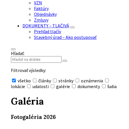
VZN
Faktúry
Objednávky
Zmluvy
DOKUMENTY – TLAČIVÁ
Prehľad tlačív
Stavebný úrad – Ako postupovať
Hľadať:
Filtrovať výsledky:
všetko
články
stránky
oznámenia
lokácie
udalosti
galérie
dokumenty
ľudia
Skryť
vyhľadávanie
Galéria
Fotogaléria 2026