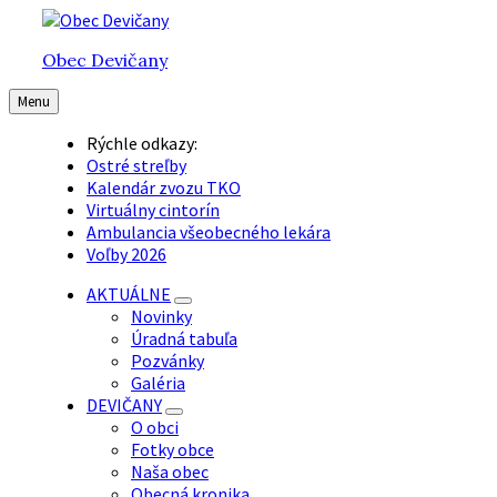
Preskočiť
Preskočiť
Preskočiť
na
na
na
Obec Devičany
obsah
hlavnú
pätičku
navigáciu
Menu
Rýchle odkazy:
Ostré streľby
Kalendár zvozu TKO
Virtuálny cintorín
Ambulancia všeobecného lekára
Voľby 2026
AKTUÁLNE
Novinky
Úradná tabuľa
Pozvánky
Galéria
DEVIČANY
O obci
Fotky obce
Naša obec
Obecná kronika