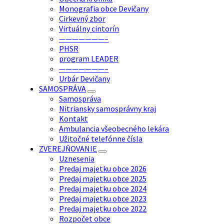
Monografia obce Devičany
Cirkevný zbor
Virtuálny cintorín
———————–
PHSR
program LEADER
———————–
Urbár Devičany
SAMOSPRÁVA
Samospráva
Nitriansky samosprávny kraj
Kontakt
Ambulancia všeobecného lekára
Užitočné telefónne čísla
ZVEREJŇOVANIE
Uznesenia
Predaj majetku obce 2026
Predaj majetku obce 2025
Predaj majetku obce 2024
Predaj majetku obce 2023
Predaj majetku obce 2022
Rozpočet obce