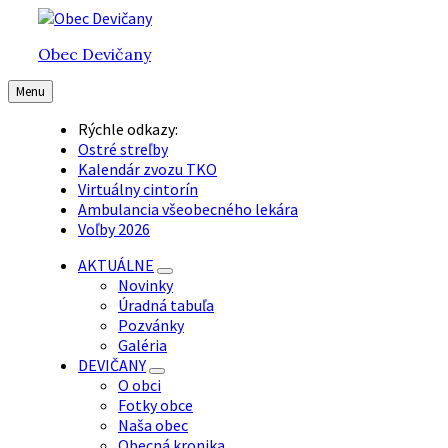
Preskočiť
Preskočiť
Preskočiť
na
na
na
Obec Devičany
obsah
hlavnú
pätičku
navigáciu
Menu
Rýchle odkazy:
Ostré streľby
Kalendár zvozu TKO
Virtuálny cintorín
Ambulancia všeobecného lekára
Voľby 2026
AKTUÁLNE
Novinky
Úradná tabuľa
Pozvánky
Galéria
DEVIČANY
O obci
Fotky obce
Naša obec
Obecná kronika