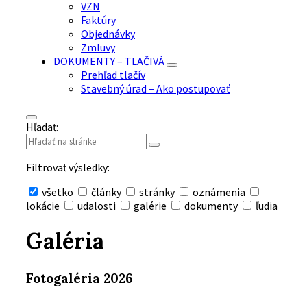
VZN
Faktúry
Objednávky
Zmluvy
DOKUMENTY – TLAČIVÁ
Prehľad tlačív
Stavebný úrad – Ako postupovať
Hľadať:
Filtrovať výsledky:
všetko
články
stránky
oznámenia
lokácie
udalosti
galérie
dokumenty
ľudia
Skryť
vyhľadávanie
Galéria
Fotogaléria 2026