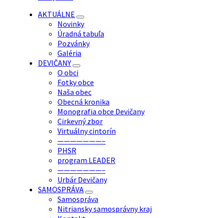
AKTUÁLNE
Novinky
Úradná tabuľa
Pozvánky
Galéria
DEVIČANY
O obci
Fotky obce
Naša obec
Obecná kronika
Monografia obce Devičany
Cirkevný zbor
Virtuálny cintorín
———————–
PHSR
program LEADER
———————–
Urbár Devičany
SAMOSPRÁVA
Samospráva
Nitriansky samosprávny kraj