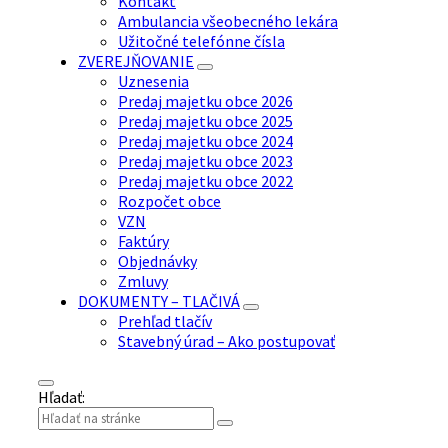
Kontakt
Ambulancia všeobecného lekára
Užitočné telefónne čísla
ZVEREJŇOVANIE
Uznesenia
Predaj majetku obce 2026
Predaj majetku obce 2025
Predaj majetku obce 2024
Predaj majetku obce 2023
Predaj majetku obce 2022
Rozpočet obce
VZN
Faktúry
Objednávky
Zmluvy
DOKUMENTY – TLAČIVÁ
Prehľad tlačív
Stavebný úrad – Ako postupovať
Hľadať: