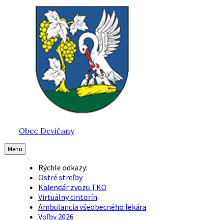
Preskočiť
Preskočiť
Preskočiť
na
na
na
obsah
hlavnú
pätičku
navigáciu
Obec Devičany
Menu
Rýchle odkazy:
Ostré streľby
Kalendár zvozu TKO
Virtuálny cintorín
Ambulancia všeobecného lekára
Voľby 2026