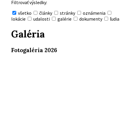
Filtrovať výsledky:
všetko
články
stránky
oznámenia
lokácie
udalosti
galérie
dokumenty
ľudia
Skryť
vyhľadávanie
Galéria
Fotogaléria 2026