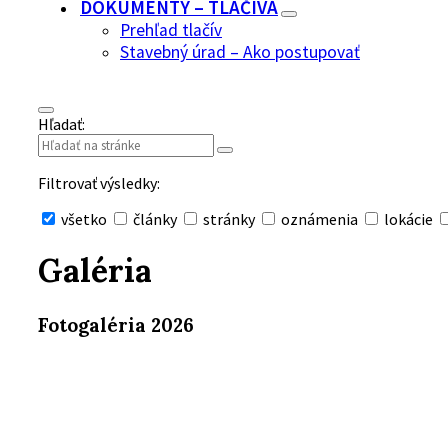
DOKUMENTY – TLAČIVÁ
Prehľad tlačív
Stavebný úrad – Ako postupovať
Hľadať:
Filtrovať výsledky:
všetko
články
stránky
oznámenia
lokácie
Skryť
vyhľadávanie
Galéria
Fotogaléria 2026