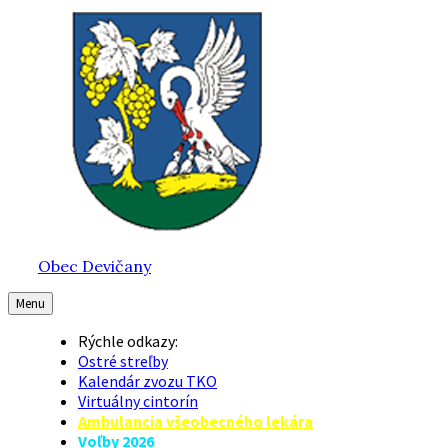
Preskočiť
Preskočiť
Preskočiť
na
na
na
obsah
hlavnú
pätičku
navigáciu
Obec Devičany
Menu
Rýchle odkazy:
Ostré streľby
Kalendár zvozu TKO
Virtuálny cintorín
Ambulancia všeobecného lekára
Voľby 2026