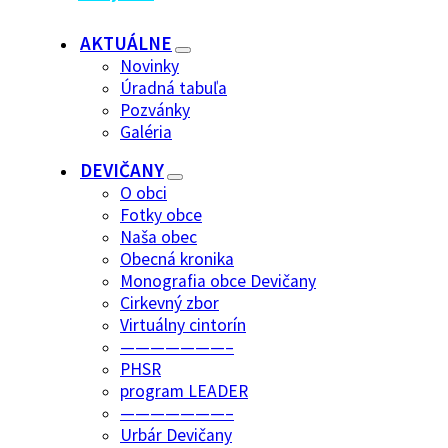
AKTUÁLNE
Novinky
Úradná tabuľa
Pozvánky
Galéria
DEVIČANY
O obci
Fotky obce
Naša obec
Obecná kronika
Monografia obce Devičany
Cirkevný zbor
Virtuálny cintorín
———————–
PHSR
program LEADER
———————–
Urbár Devičany