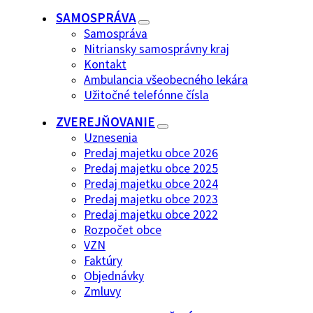
SAMOSPRÁVA
Samospráva
Nitriansky samosprávny kraj
Kontakt
Ambulancia všeobecného lekára
Užitočné telefónne čísla
ZVEREJŇOVANIE
Uznesenia
Predaj majetku obce 2026
Predaj majetku obce 2025
Predaj majetku obce 2024
Predaj majetku obce 2023
Predaj majetku obce 2022
Rozpočet obce
VZN
Faktúry
Objednávky
Zmluvy