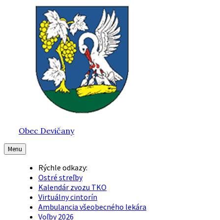
Preskočiť
Preskočiť
Preskočiť
na
na
na
obsah
hlavnú
pätičku
navigáciu
Obec Devičany
Menu
Rýchle odkazy:
Ostré streľby
Kalendár zvozu TKO
Virtuálny cintorín
Ambulancia všeobecného lekára
Voľby 2026