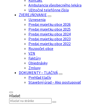
Kontakt
Ambulancia všeobecného lekára
Užitočné telefónne čísla
ZVEREJŇOVANIE
Uznesenia
Predaj majetku obce 2026
Predaj majetku obce 2025
Predaj majetku obce 2024
Predaj majetku obce 2023
Predaj majetku obce 2022
Rozpočet obce
VZN
Faktúry
Objednávky
Zmluvy
DOKUMENTY – TLAČIVÁ
Prehľad tlačív
Stavebný úrad – Ako postupovať
Hľadať: