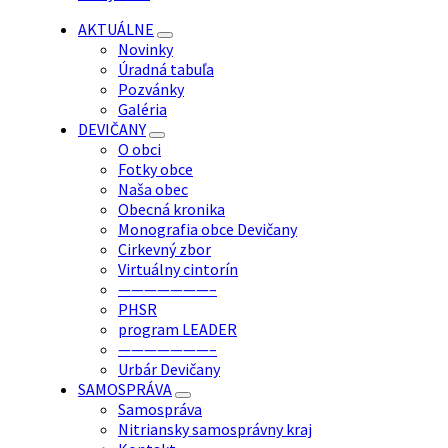
AKTUÁLNE
Novinky
Úradná tabuľa
Pozvánky
Galéria
DEVIČANY
O obci
Fotky obce
Naša obec
Obecná kronika
Monografia obce Devičany
Cirkevný zbor
Virtuálny cintorín
———————–
PHSR
program LEADER
———————–
Urbár Devičany
SAMOSPRÁVA
Samospráva
Nitriansky samosprávny kraj