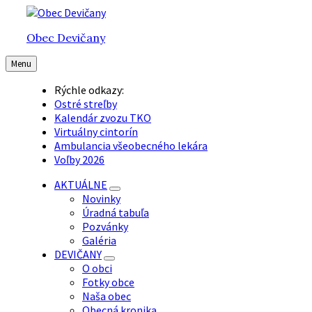
Preskočiť
Preskočiť
Preskočiť
na
na
na
Obec Devičany
obsah
hlavnú
pätičku
navigáciu
Menu
Rýchle odkazy:
Ostré streľby
Kalendár zvozu TKO
Virtuálny cintorín
Ambulancia všeobecného lekára
Voľby 2026
AKTUÁLNE
Novinky
Úradná tabuľa
Pozvánky
Galéria
DEVIČANY
O obci
Fotky obce
Naša obec
Obecná kronika