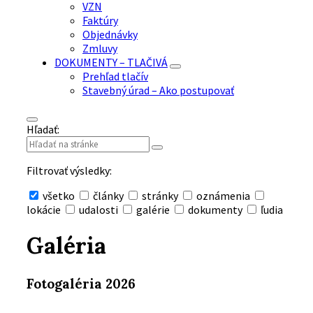
VZN
Faktúry
Objednávky
Zmluvy
DOKUMENTY – TLAČIVÁ
Prehľad tlačív
Stavebný úrad – Ako postupovať
Hľadať:
Filtrovať výsledky:
všetko
články
stránky
oznámenia
lokácie
udalosti
galérie
dokumenty
ľudia
Skryť
vyhľadávanie
Galéria
Fotogaléria 2026