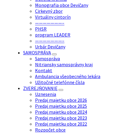
Monografia obce Devičany
Cirkevný zbor
Virtuálny cintorín
———————–
PHSR
program LEADER
———————–
Urbár Devičany
SAMOSPRÁVA
Samospráva
Nitriansky samosprávny kraj
Kontakt
Ambulancia všeobecného lekára
Užitočné telefónne čísla
ZVEREJŇOVANIE
Uznesenia
Predaj majetku obce 2026
Predaj majetku obce 2025
Predaj majetku obce 2024
Predaj majetku obce 2023
Predaj majetku obce 2022
Rozpočet obce