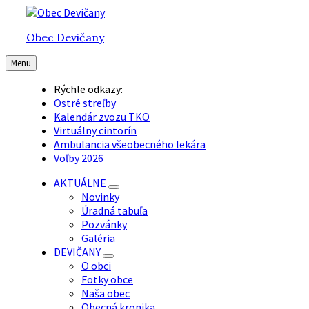
Preskočiť
Preskočiť
Preskočiť
na
na
na
Obec Devičany
obsah
hlavnú
pätičku
navigáciu
Menu
Rýchle odkazy:
Ostré streľby
Kalendár zvozu TKO
Virtuálny cintorín
Ambulancia všeobecného lekára
Voľby 2026
AKTUÁLNE
Novinky
Úradná tabuľa
Pozvánky
Galéria
DEVIČANY
O obci
Fotky obce
Naša obec
Obecná kronika