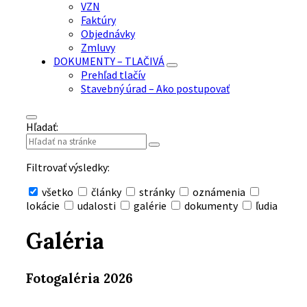
VZN
Faktúry
Objednávky
Zmluvy
DOKUMENTY – TLAČIVÁ
Prehľad tlačív
Stavebný úrad – Ako postupovať
Hľadať:
Filtrovať výsledky:
všetko
články
stránky
oznámenia
lokácie
udalosti
galérie
dokumenty
ľudia
Skryť
vyhľadávanie
Galéria
Fotogaléria 2026