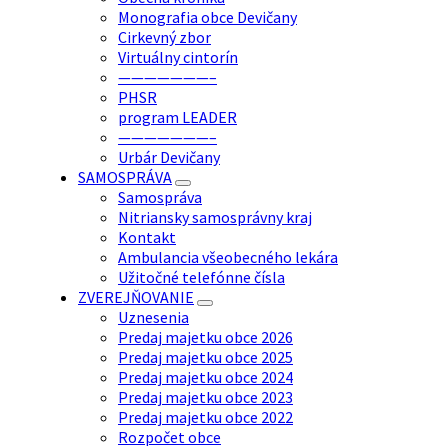
Monografia obce Devičany
Cirkevný zbor
Virtuálny cintorín
———————–
PHSR
program LEADER
———————–
Urbár Devičany
SAMOSPRÁVA
Samospráva
Nitriansky samosprávny kraj
Kontakt
Ambulancia všeobecného lekára
Užitočné telefónne čísla
ZVEREJŇOVANIE
Uznesenia
Predaj majetku obce 2026
Predaj majetku obce 2025
Predaj majetku obce 2024
Predaj majetku obce 2023
Predaj majetku obce 2022
Rozpočet obce