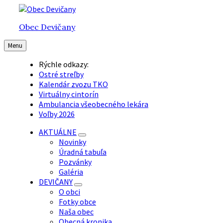
Preskočiť
Preskočiť
Preskočiť
na
na
na
Obec Devičany
obsah
hlavnú
pätičku
navigáciu
Menu
Rýchle odkazy:
Ostré streľby
Kalendár zvozu TKO
Virtuálny cintorín
Ambulancia všeobecného lekára
Voľby 2026
AKTUÁLNE
Novinky
Úradná tabuľa
Pozvánky
Galéria
DEVIČANY
O obci
Fotky obce
Naša obec
Obecná kronika