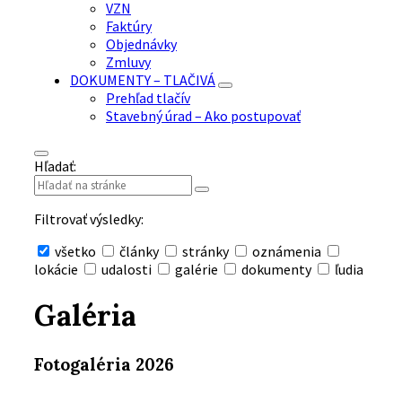
VZN
Faktúry
Objednávky
Zmluvy
DOKUMENTY – TLAČIVÁ
Prehľad tlačív
Stavebný úrad – Ako postupovať
Hľadať:
Filtrovať výsledky:
všetko
články
stránky
oznámenia
lokácie
udalosti
galérie
dokumenty
ľudia
Skryť
vyhľadávanie
Galéria
Fotogaléria 2026