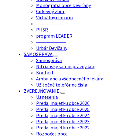
Monografia obce Devičany
Cirkevný zbor
Virtuálny cintorín
———————–
PHSR
program LEADER
———————–
Urbár Devičany
SAMOSPRÁVA
Samospráva
Nitriansky samosprávny kraj
Kontakt
Ambulancia všeobecného lekára
Užitočné telefónne čísla
ZVEREJŇOVANIE
Uznesenia
Predaj majetku obce 2026
Predaj majetku obce 2025
Predaj majetku obce 2024
Predaj majetku obce 2023
Predaj majetku obce 2022
Rozpočet obce