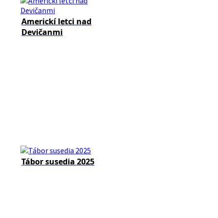
Americkí letci nad
Devičanmi
Tábor susedia 2025